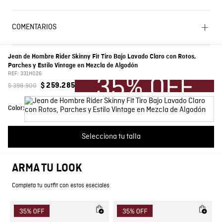
máxima de lavado 40 ºC. Proceso normal. OTROS:
Lavado SIC
Lavar con colores similares. SECADO: Secado en
tendedero a la sombra. BLANQUEADO: No usar
COMENTARIOS
blanqueador. OTROS: Lavar separadamente. OTROS:
Lavar por el revés.
☆
☆
☆
☆
☆
0 Calificación promedio
(0 comentarios)
Jean de Hombre Rider Skinny Fit Tiro Bajo Lavado Claro con Rotos,
Características
Denim
Parches y Estilo Vintage en Mezcla de Algodón
Por favor, inicia sesión para escribir un comentario.
REF:
331H026
Composición
Prenda: 98% Algodon 2% Elastano
$
398
.
900
$
259
.
285
Más reciente
Todos
Color:
Color
Azul
País de Fabricación
Hecho en Colombia
No hay comentarios.
Selecciona tu talla
Fabricante / importador
COMODIN S.A.S.
ARMA TU LOOK
Registro SIC
800069933
Completa tu outfit con estos eseciales