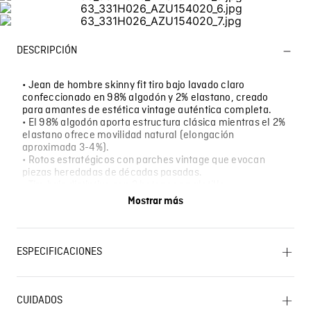
DESCRIPCIÓN
• Jean de hombre skinny fit tiro bajo lavado claro
confeccionado en 98% algodón y 2% elastano, creado
para amantes de estética vintage auténtica completa.
• El 98% algodón aporta estructura clásica mientras el 2%
elastano ofrece movilidad natural (elongación
aproximada 3-4%).
• Rotos estratégicos con parches vintage que evocan
piezas heredadas de décadas pasadas.
• Tiro bajo distintivo con 3 botones en aletilla.
• Combínalo con camiseta band vintage y botas de cuero
Mostrar más
envejecido, o con camisa western bordada y cinturón con
hebilla western.
• Perfecto para looks inspirados en 70s-90s auténticos,
ideal para coleccionistas de estética retro.
ESPECIFICACIONES
CUIDADO TEXTIL PROFESIONAL: No limpieza en seco.
SECADO: No secar en máquina. PLANCHADO: No
CUIDADOS
planchar. OTROS: No remojar. LAVADO: Temperatura