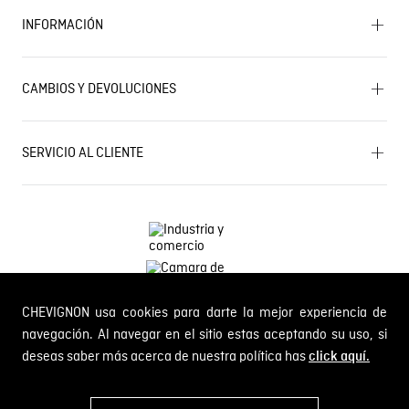
INFORMACIÓN
Historia de la marca
Mapa del sitio
Términos y condiciones
Próximos eventos
CAMBIOS Y DEVOLUCIONES
Términos y condiciones de promociones
Outlet
Política de Cookies
Gestiona tu cambio o devolución
Política de Cambios y Devoluciones
SERVICIO AL CLIENTE
PQR y Otras solicitudes
Trabaja con nosotros
Estado de mi PQR
Whatsapp
¿Quieres ser distribuidor Chevignon?
Self Service
Línea nacional: 01 8000 189002
CHEVIGNON usa cookies para darte la mejor experiencia de
Comodin S.A.S.
NIT: 800.069.933-6
navegación. Al navegar en el sitio estas aceptando su uso, si
deseas saber más acerca de nuestra política has
click aquí.
© 2024 Chevignon, todos los derechos reservados