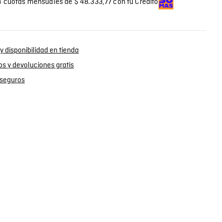
 cuotas mensuales de $ 48.333,77 con tu Crédito
y disponibilidad en tienda
s y devoluciones gratis
seguros