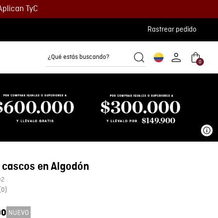
Aplican TyC
Rastrear pedido
¿Qué estás buscando?
0
Camisetas
Camisas
Polos
Ve
 cascos en Algodón
02
(
0
)
00