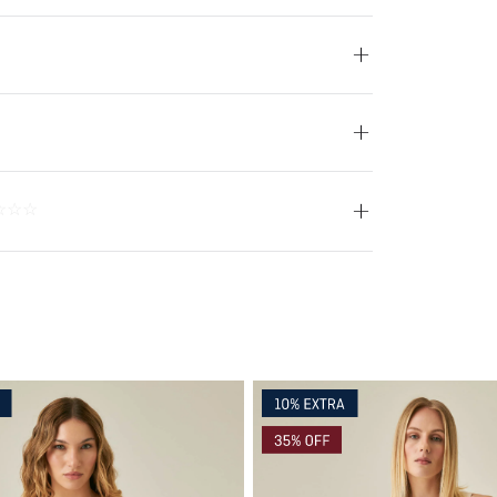
peratura máxima de lavado 30 ºC. Proceso muy moderado.
 No remojar. OTROS: No retorcer ni exprimir. BLANQUEADO:
nchar. CUIDADO TEXTIL PROFESIONAL: No limpieza en seco.
Prenda: 100% Algodon
☆
☆
☆
Azul
Hecho en Colombia
COMODIN S.A.S.
800069933