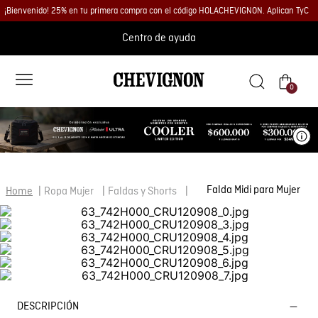
¡Bienvenido! 25% en tu primera compra con el código HOLACHEVIGNON. Aplican TyC
Centro de ayuda
0
Ve
Falda Midi para Mujer
Ropa Mujer
Faldas y Shorts
DESCRIPCIÓN