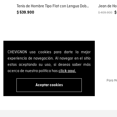
Tenis de Hombre Tipo Flat con Lengua Doble Contraste en Cuero con Grano Natural
$ 539.900
$
$ 409.900
CHEVIGNON usa cookies para darte la mejor
experiencia de navegación. Al navegar en el sitio
estas aceptando su uso, si deseas saber más
acerca de nuestra política has
click aquí.
Cambios y devoluciones GRATIS
Gestiona tus pedidos a través de la web o en
Para Me
nuestras tiendas físicas.
Aceptar cookies