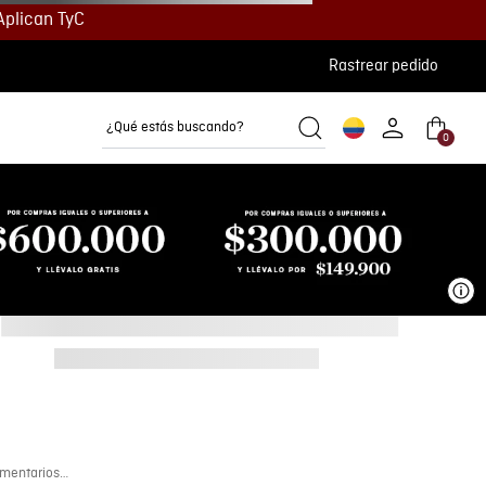
Aplican TyC
Rastrear pedido
¿Qué estás buscando?
0
Camisetas
Camisas
Polos
Ve
mentarios…