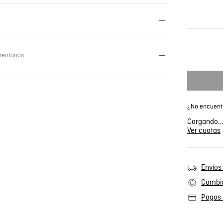
entarios…
¿No encuentr
Cargando..
Ver cuotas
Envíos 
Cambio
Pagos 