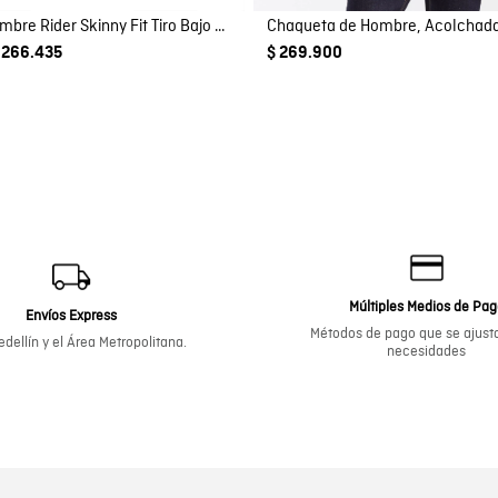
Jean de Hombre Rider Skinny Fit Tiro Bajo Lavado Medio Rotos Detalles en Costuras en Mezcla de Algodón
Chaqueta de Hombre, Acolchada
 266.435
$ 269.900
Múltiples Medios de Pa
Envíos Express
Métodos de pago que se ajusta
dellín y el Área Metropolitana.
necesidades