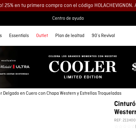
o! 25% en tu primera compra con el código HOLACHEVIGNON. 
Centro de ayuda
s
Essentials
Outlet
Plan de lealtad
90´s Revival
 MÁS BUSCADOS
SORIOS
orios
Descuentos
Denim
Lo más nuevo
Lo más nuevo
Polos
Chaquetas
Buzos
Accesorios
etas
Spring Summer
Spring Summer
s
as
35% DCTO
eta Cuero Hombre
Ver todo Hombre
Ver todo Mujer
as
s
40% DCTO
eras
s
60% DCTO
 y Morrales
y Parches
os
er Delgado en Cuero con Chapa Western y Estrellas Troqueladas
s
as
Cinturó
s
eta
Western
y Parches
REF:
211H00
☆
☆
☆
☆
☆