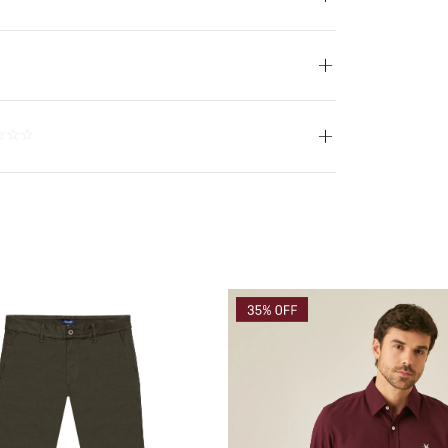
o profesional con tetracloroetileno y todos los solventes
oderado. CUIDADO TEXTIL PROFESIONAL: Limpieza en húmedo
O: No usar blanqueador. PLANCHADO: No planchar. LAVADO:
No lavar. SECADO: No secar en máquina.
☆
☆
☆
Cuero
Negro
Hecho en Colombia
COMODIN S.A.S.
800069933