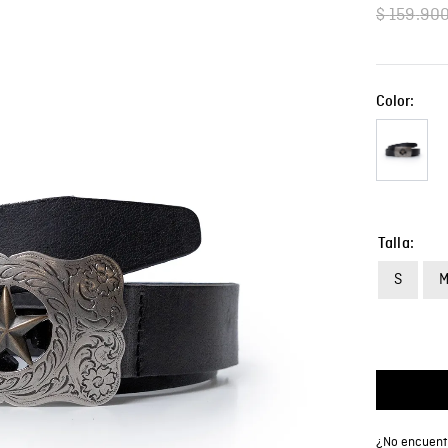
$
159
.
90
Color:
Talla
S
¿No encuentr