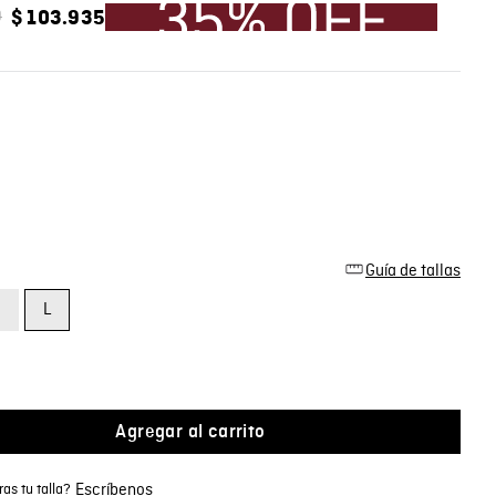
0
$
103
.
935
Guía de tallas
M
L
Agregar al carrito
Escríbenos
as tu talla?