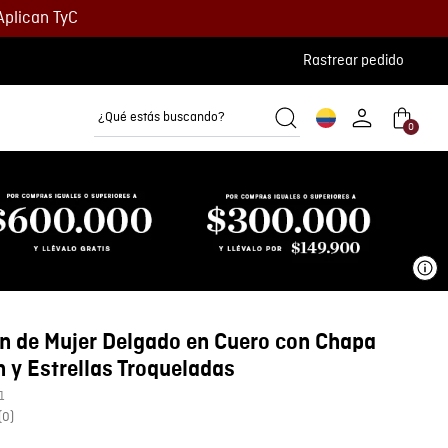
Aplican TyC
Rastrear pedido
¿Qué estás buscando?
0
Camisetas
Camisas
Polos
Ve
n de Mujer Delgado en Cuero con Chapa
 y Estrellas Troqueladas
1
(
0
)