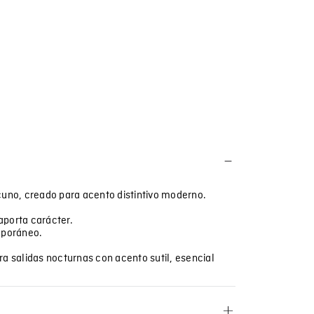
cuno, creado para acento distintivo moderno.
aporta carácter.
mporáneo.
a salidas nocturnas con acento sutil, esencial