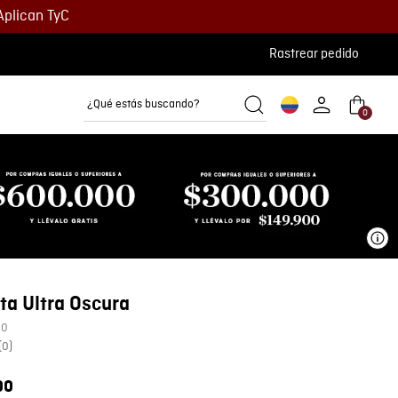
Aplican TyC
Rastrear pedido
¿Qué estás buscando?
0
Camisetas
Camisas
Polos
Ve
ta Ultra Oscura
00
(
0
)
00