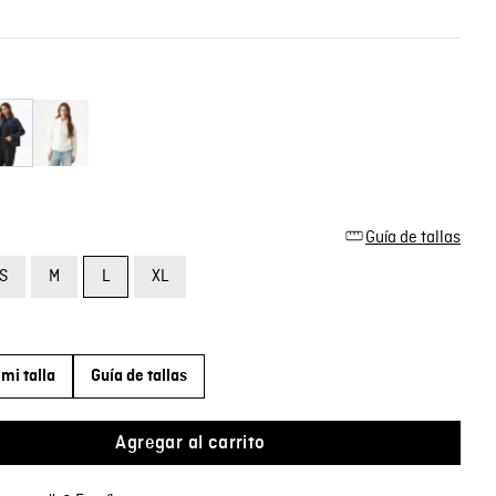
Guía de tallas
S
M
L
XL
mi talla
Guía de tallas
Agregar al carrito