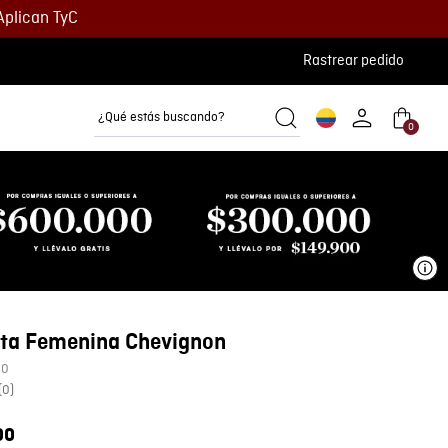
Aplican TyC
Rastrear pedido
¿Qué estás buscando?
0
Camisetas
Camisas
Polos
Ve
ta Femenina Chevignon
00
(
0
)
00