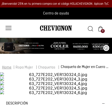
¡Bienvenido! 25% en tu primera compra con el código HOLACHEVIGNON. Aplican TyC
Centro de ayuda
0
Ve
Chaqueta de Mujer en Cuero con Forro de Poliéster
Ropa Mujer
Chaquetas
DESCRIPCIÓN