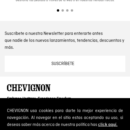
Gestiona tus pedidos a través de la web o en nuestras tiendas físicas.
Suscríbete a nuestra Newsletter para enterarte antes
que nadie de los nuevos lanzamientos, tendencias, descuentos y
más.
SUSCRÍBETE
Embrace Heritage, Experience Freedom
Dirección: Calle 14 # 52 A 372 Medellín, Colombia
CHEVIGNON usa cookies para darte la mejor experiencia de
Tel: 01 8000 189002
navegación. Al navegar en el sitio estas aceptando su uso, si
deseas saber más acerca de nuestra política has
click aquí.