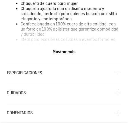
Chaqueta de cuero para mujer
Chaqueta ajustada con un diseño moderno y
sofisticado, perfecta para quienes buscan un estilo
elegante y contemporáneo
Confeccionada en 100% cuero de alta calidad, con
un forro de 100% poliéster que garantiza comodidad
y durabilidad
Ideal para ocasiones casuales o eventos formales,
esta chaqueta es una pieza versátil que
complementa cualquier guardarropa
Mostrar más
El modelo lleva una talla S
Algunas pantallas pueden alterar el color real de la
prenda.
ESPECIFICACIONES
SECADO: No secar en máquina PLANCHADO: No
planchar CUIDADO TEXTIL PROFESIONAL: Cuidado sólo
CUIDADOS
Lavado SIC
por experto en cuero BLANQUEADO: No usar
blanqueador CUIDADO TEXTIL PROFESIONAL: No
limpieza en seco LAVADO: No lavar
COMENTARIOS
Composición
PRENDA: 100% CUERO FORRO: 100% POLIESTER
☆
☆
☆
☆
☆
0 Calificación promedio
(0 comentarios)