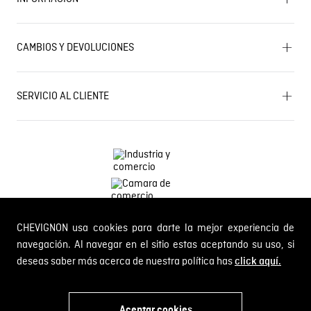
Mapa del sitio
Términos y condiciones
Próximos eventos
CAMBIOS Y DEVOLUCIONES
Términos y condiciones de promociones
Outlet
Política de Cookies
Gestiona tu cambio o devolución
Política de Cambios y Devoluciones
SERVICIO AL CLIENTE
PQR y Otras solicitudes
Trabaja con nosotros
Estado de mi PQR
Whatsapp
¿Quieres ser distribuidor Chevignon?
Self Service
Línea nacional: 01 8000 189002
CHEVIGNON usa cookies para darte la mejor experiencia de
Comodin S.A.S.
NIT: 800.069.933-6
navegación. Al navegar en el sitio estas aceptando su uso, si
deseas saber más acerca de nuestra política has
click aquí.
© 2024 Chevignon, todos los derechos reservados
Aceptar cookies