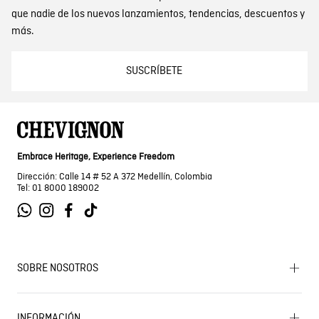
que nadie de los nuevos lanzamientos, tendencias, descuentos y
más.
SUSCRÍBETE
Embrace Heritage, Experience Freedom
Dirección: Calle 14 # 52 A 372 Medellín, Colombia
Tel: 01 8000 189002
SOBRE NOSOTROS
Encuentra tu tienda
INFORMACIÓN
Historia de la marca