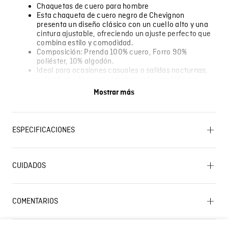
Chaquetas de cuero para hombre
Esta chaqueta de cuero negro de Chevignon
presenta un diseño clásico con un cuello alto y una
cintura ajustable, ofreciendo un ajuste perfecto que
combina estilo y comodidad.
Composición: Prenda 100% cuero, Forro 90%
poliéster, 10% algodón.
Ideal para ocasiones casuales o salidas nocturnas,
esta chaqueta es un complemento versátil para
cualquier guardarropa moderno.
Mostrar más
El modelo lleva una talla M.
Algunas pantallas pueden alterar el color real de la
prenda.
ESPECIFICACIONES
SECADO: No secar en máquina CUIDADO TEXTIL
PROFESIONAL: Cuidado sólo por experto en cuero
CUIDADOS
Lavado SIC
LAVADO: No lavar CUIDADO TEXTIL PROFESIONAL: No
limpieza en seco BLANQUEADO: No usar blanqueador
PLANCHADO: No planchar
COMENTARIOS
FORRO: 90% POLIESTER 10% ALGODON PRENDA: 100%
Composición
Cargando el resumen…
CUERO