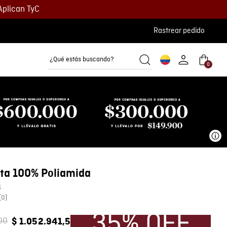
Aplican TyC
Rastrear pedido
¿Qué estás buscando?
0
Camisetas
Camisas
Polos
Ve
ta 100% Poliamida
1
(
0
)
00
$
1
.
052
.
941
,
5