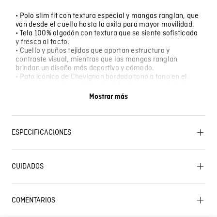
• Polo slim fit con textura especial y mangas ranglan, que
van desde el cuello hasta la axila para mayor movilidad.
• Tela 100% algodón con textura que se siente sofisticada
y fresca al tacto.
• Cuello y puños tejidos que aportan estructura y
contraste visual, mientras que las mangas ranglan
brindan un diseño más deportivo y cómodo.
• Pato icónico de Chevignon bordado tono a tono en el
pecho como sello sutil de identidad, cierre con haladera
marcada funcional y distintiva.
Mostrar más
• Con aberturas laterales y marquilla tejida, detalles de
confección premium.
ESPECIFICACIONES
LAVADO: Temperatura máxima de lavado 30 ºC.
Proceso muy moderado. SECADO: No secar en
CUIDADOS
máquina. OTROS: Planchar solo por el revés. CUIDADO
TEXTIL PROFESIONAL: No limpieza en seco. OTROS: No
retorcer ni exprimir. OTROS: No remojar. SECADO:
Lavado SIC
Secado en tendedero a la sombra. OTROS: Lavar por el
COMENTARIOS
revés. OTROS: Lavar separadamente. BLANQUEADO: No
usar blanqueador. OTROS: No planchar los accesorios.
Cargando el resumen…
PLANCHADO: Planchar a una temperatura máxima de