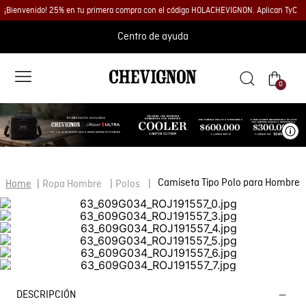
¡Bienvenido! 25% en tu primera compra con el código HOLACHEVIGNON. Aplican TyC
Centro de ayuda
0
Ve
Camiseta Tipo Polo para Hombre
Ropa Hombre
Polos
DESCRIPCIÓN