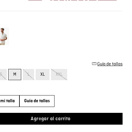
Guía de tallas
S
M
L
XL
XXL
mi talla
Guía de tallas
Agregar al carrito