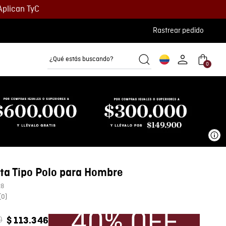
Aplican TyC
Rastrear pedido
¿Qué estás buscando?
0
Camisetas
Camisas
Polos
Ve
ta Tipo Polo para Hombre
28
(
0
)
0
$
113
.
346