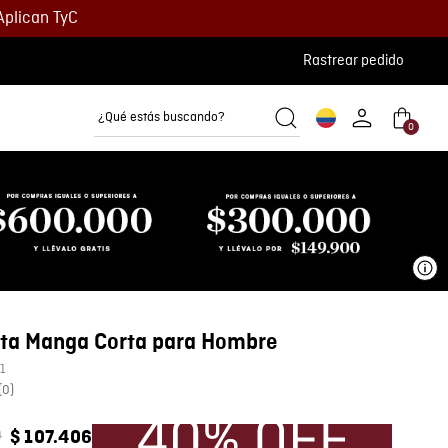
Aplican TyC
Rastrear pedido
¿Qué estás buscando?
0
Camisetas
Camisas
Polos
Ve
ta Manga Corta para Hombre
1
(
0
)
0
$
107
.
406