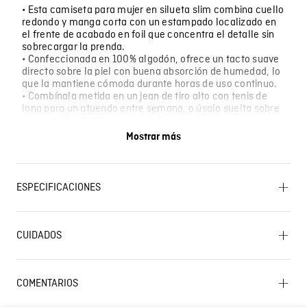
• Esta camiseta para mujer en silueta slim combina cuello
redondo y manga corta con un estampado localizado en
el frente de acabado en foil que concentra el detalle sin
sobrecargar la prenda.
• Confeccionada en 100% algodón, ofrece un tacto suave
directo sobre la piel con buena absorción de humedad, lo
que la mantiene cómoda durante horas de uso continuo.
• Combínala metida en un jean de tiro alto con tenis de
lona para un atuendo entre semana, o úsala suelta sobre
un pantalón de tela con sandalias de cuero para una
salida de tarde.
Mostrar más
• Para una reunión informal en oficinas con código
relajado, para una tarde de compras en centro comercial
o para una salida nocturna a un restaurante casual.
ESPECIFICACIONES
OTROS: Lavar por el revés. SECADO: Secado en
tendedero a la sombra. PLANCHADO: Planchar a una
CUIDADOS
temperatura máxima de la base de 110 ºC, sin vapor.
Planchar con vapor puede causar daño irreversible.
OTROS: Lavar separadamente. LAVADO: Temperatura
Lavado SIC
máxima de lavado 30 ºC. Proceso muy moderado.
COMENTARIOS
OTROS: Planchar solo por el revés. BLANQUEADO: No
usar blanqueador. CUIDADO TEXTIL PROFESIONAL: No
Cargando el resumen…
limpieza en seco. SECADO: No secar en máquina.