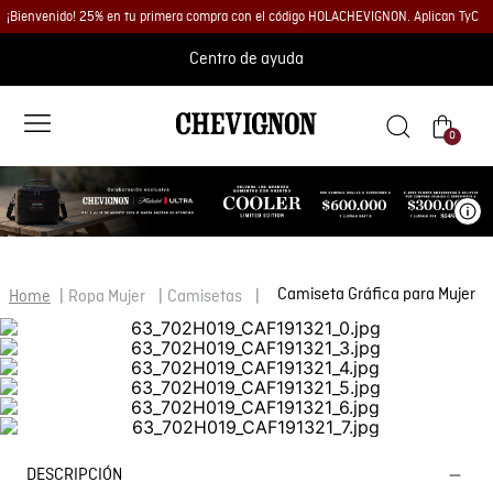
¡Bienvenido! 25% en tu primera compra con el código HOLACHEVIGNON. Aplican TyC
Centro de ayuda
0
Ve
Camiseta Gráfica para Mujer
Ropa Mujer
Camisetas
DESCRIPCIÓN