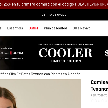
o! 25% en tu primera compra con el código HOLACHEVIGNON. 
Centro de ayuda
s
Essentials
Outlet
Plan de lealtad
90´s Revival
 MÁS BUSCADOS
SORIOS
orios
Descuentos
Denim
Lo más nuevo
Lo más nuevo
Polos
Chaquetas
Buzos
Accesorios
etas
Spring Summer
Spring Summer
s
as
35% DCTO
eta Cuero Hombre
Ver todo Hombre
Ver todo Mujer
as
s
40% DCTO
eras
s
60% DCTO
 y Morrales
y Parches
os
áfica Slim Fit Botas Texanas con Piedras en Algodón
s
as
Camiset
s
eta
Texanas
y Parches
REF:
701H70
☆
☆
☆
☆
☆