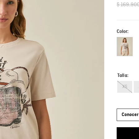
$
169
.
90
Color:
Talla
XS
Conocer 