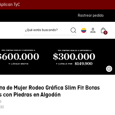
Aplican TyC
Rastrear pedido
¿Qué estás buscando?
0
Camisetas
Camisas
Polos
Ve
a de Mujer Rodeo Gráfica Slim Fit Botas
 con Piedras en Algodón
3
(
0
)