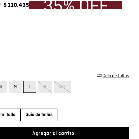
0
$
110
.
435
Guía de tallas
S
M
L
XL
XXL
mi talla
Guía de tallas
Agregar al carrito