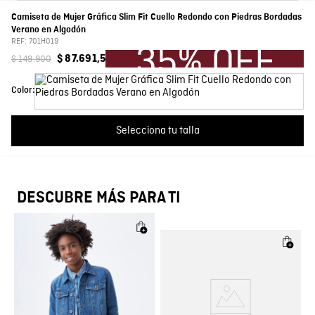
Composición
Prenda: 100% Algodon
Camiseta de Mujer Gráfica Slim Fit Cuello Redondo con Piedras Bordadas
Por favor, inicia sesión para escribir un comentario.
Verano en Algodón
REF:
701H019
Cuello
Redondo
$
149
.
900
$
87
.
691
,
5
Más reciente
Todos
Color
Crudo
Color:
Cargando comentarios…
País de Fabricación
Hecho en Colombia
Selecciona tu talla
Fabricante / importador
COMODIN S.A.S.
Registro SIC
800069933
DESCUBRE MÁS PARA TI