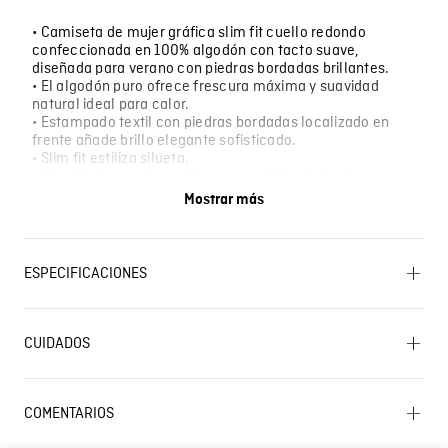
• Camiseta de mujer gráfica slim fit cuello redondo
confeccionada en 100% algodón con tacto suave,
diseñada para verano con piedras bordadas brillantes.
• El algodón puro ofrece frescura máxima y suavidad
natural ideal para calor.
• Estampado textil con piedras bordadas localizado en
frente añade brillo elegante sofisticado.
• Slim fit estiliza silueta.
• Combínala con jeans claros y sandalias de tacón, o con
shorts blancos y alpargatas.
Mostrar más
• Perfecta para brunches de verano con brillo, ideal para
eventos diurnos elegantes casuales.
ESPECIFICACIONES
LAVADO: Lavar a mano. Temperatura máxima 40 ºC.
OTROS: No retorcer ni exprimir. SECADO: No secar en
CUIDADOS
máquina. PLANCHADO: No planchar. OTROS: Lavar
Lavado SIC
separadamente. CUIDADO TEXTIL PROFESIONAL: No
limpieza en seco. BLANQUEADO: No usar blanqueador.
OTROS: No remojar. SECADO: Secado extendido por
COMENTARIOS
escurrimiento a la sombra.
Cargando el resumen…