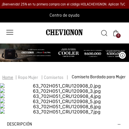
¡Bienvenido! 25% en tu primera compra con el código HOLACHEVIGNON. Aplican TyC
Centro de ayuda
0
Ve
Camiseta Bordada para Mujer
Ropa Mujer
Camisetas
DESCRIPCIÓN