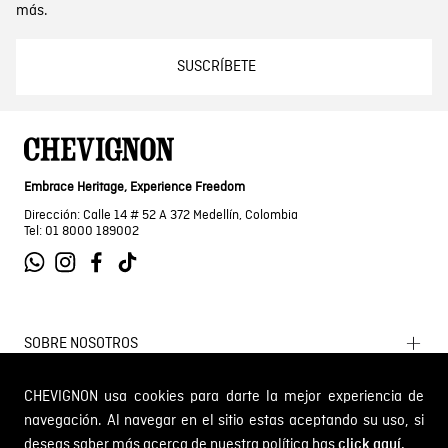
más.
SUSCRÍBETE
Embrace Heritage, Experience Freedom
Dirección: Calle 14 # 52 A 372 Medellín, Colombia
Tel: 01 8000 189002
SOBRE NOSOTROS
Encuentra tu tienda
CHEVIGNON usa cookies para darte la mejor experiencia de
INFORMACIÓN
Historia de la marca
navegación. Al navegar en el sitio estas aceptando su uso, si
deseas saber más acerca de nuestra política has
Mapa del sitio
click aquí.