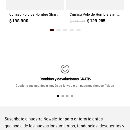
Camisa Polo de Hombre Slim Fit Estilo Preppy con Pato de Colores Bordado en Mezcla de Algodón
Camisa Polo de Hombre Slim Fit Manga Corta Perilla Tejida Escondida en Mezcla de Algodón y Viscosa
$ 198.900
$ 129.285
$ 198.900
Cambios y devoluciones GRATIS
Gestiona tus pedidos a través de la web o en nuestras tiendas físicas.
Suscríbete a nuestra Newsletter para enterarte antes
que nadie de los nuevos lanzamientos, tendencias, descuentos y