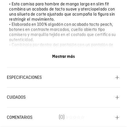
• Esta camisa para hombre de manga larga en slim fit
combina un acabado de tacto suave y aterciopelado con
una silueta de corte ajustado que acompaña la figura sin
restringir el movimiento.
• Elaborada en 100% algodón con acabado tacto peach,
botones en contraste marcados, cuello abierto tipo
camisero y marquilla tejida en el costado que certifica su
autenticidad.
• Combínala por dentro del pantalón con un pantalón de
vestir oscuro y zapatos de cuero para una reunión de
trabajo; o con jeans rectos y zapatillas de suela blanca
Mostrar más
para un cierre de semana más relajado.
• Úsala en una jornada de oficina con reuniones
presenciales, en una cena de negocios informal entre
semana o en un evento de networking donde el atuendo
ESPECIFICACIONES
semiestructurado es la norma.
OTROS: No retorcer ni exprimir. CUIDADO TEXTIL
PROFESIONAL: No limpieza en seco. LAVADO:
CUIDADOS
Temperatura máxima de lavado 30 ºC. Proceso muy
moderado. SECADO: No secar en máquina. OTROS:
Planchar solo por el revés. PLANCHADO: Planchar a
Lavado SIC
una temperatura máxima de la base de 110 ºC, sin
(
0
)
COMENTARIOS
☆
☆
☆
☆
☆
vapor. Planchar con vapor puede causar daño
irreversible. OTROS: Lavar por el revés. OTROS: Lavar
Cargando el resumen…
separadamente. SECADO: Secado en tendedero a la