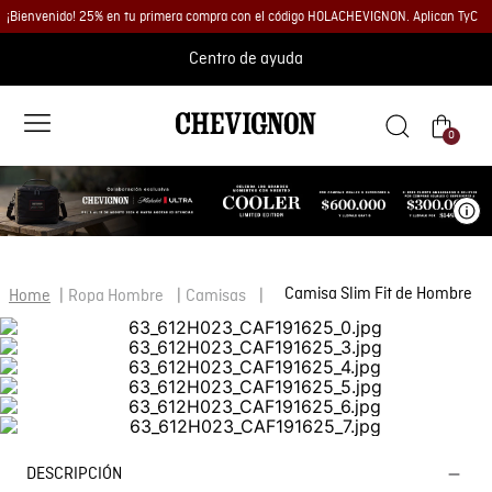
¡Bienvenido! 25% en tu primera compra con el código HOLACHEVIGNON. Aplican TyC
Centro de ayuda
0
Ve
Camisa Slim Fit de Hombre
Ropa Hombre
Camisas
DESCRIPCIÓN