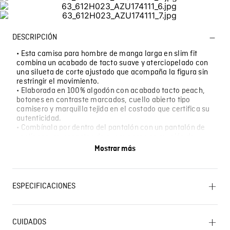
DESCRIPCIÓN
• Esta camisa para hombre de manga larga en slim fit
combina un acabado de tacto suave y aterciopelado con
una silueta de corte ajustado que acompaña la figura sin
restringir el movimiento.
• Elaborada en 100% algodón con acabado tacto peach,
botones en contraste marcados, cuello abierto tipo
camisero y marquilla tejida en el costado que certifica su
autenticidad.
• Combínala por dentro del pantalón con un pantalón de
vestir oscuro y zapatos de cuero para una reunión de
trabajo; o con jeans rectos y zapatillas de suela blanca
Mostrar más
para un cierre de semana más relajado.
• Úsala en una jornada de oficina con reuniones
presenciales, en una cena de negocios informal entre
semana o en un evento de networking donde el atuendo
ESPECIFICACIONES
semiestructurado es la norma.
OTROS: No retorcer ni exprimir. CUIDADO TEXTIL
PROFESIONAL: No limpieza en seco. LAVADO:
CUIDADOS
Temperatura máxima de lavado 30 ºC. Proceso muy