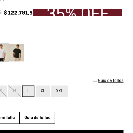
0
$
122
.
791
,
5
Guía de tallas
S
M
L
XL
XXL
mi talla
Guía de tallas