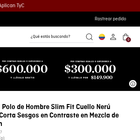
Aplican TyC
Rastrear pedido
¿Qué estás buscando?
0
Camisetas
Camisas
Polos
Ve
Polo de Hombre Slim Fit Cuello Nerú
orta Sesgos en Contraste en Mezcla de
n
7
(
0
)