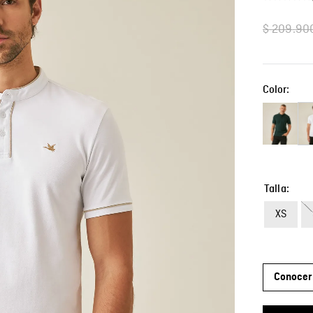
$
209
.
90
Color:
Talla
XS
Conocer 