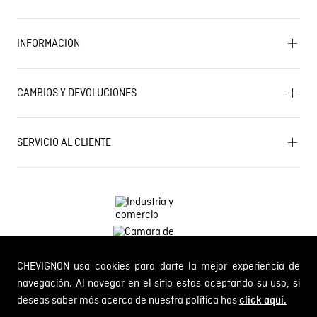
Encuentra tu tienda
INFORMACIÓN
Historia de la marca
Mapa del sitio
Términos y condiciones
Próximos eventos
CAMBIOS Y DEVOLUCIONES
Términos y condiciones de promociones
Outlet
Política de Cookies
Gestiona tu cambio o devolución
Política de Cambios y Devoluciones
SERVICIO AL CLIENTE
PQR y Otras solicitudes
Trabaja con nosotros
Estado de mi PQR
Whatsapp
¿Quieres ser distribuidor Chevignon?
Self Service
Línea nacional: 01 8000 189002
CHEVIGNON usa cookies para darte la mejor experiencia de
Comodin S.A.S.
NIT: 800.069.933-6
navegación. Al navegar en el sitio estas aceptando su uso, si
deseas saber más acerca de nuestra política has
click aquí.
© 2024 Chevignon, todos los derechos reservados