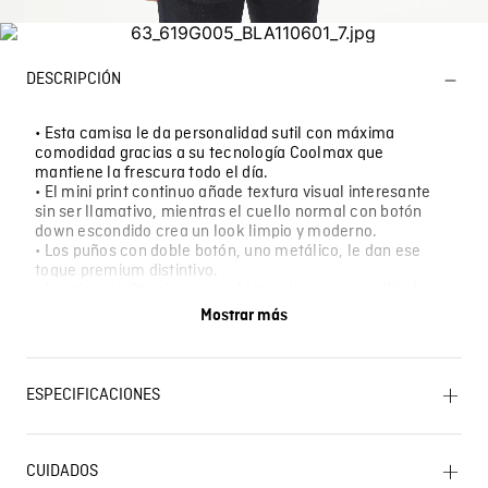
DESCRIPCIÓN
• Esta camisa le da personalidad sutil con máxima
comodidad gracias a su tecnología Coolmax que
mantiene la frescura todo el día.
• El mini print continuo añade textura visual interesante
sin ser llamativo, mientras el cuello normal con botón
down escondido crea un look limpio y moderno.
• Los puños con doble botón, uno metálico, le dan ese
toque premium distintivo.
• La etiqueta Chevignon en el lateral marca la calidad.
• Perfecta para la oficina moderna, reuniones casuales,
Mostrar más
almuerzos de trabajo o cuando quiere estilo sofisticado
pero relajado.
ESPECIFICACIONES
CUIDADO TEXTIL PROFESIONAL: No limpieza en seco.
OTROS: Lavar separadamente. LAVADO: Temperatura
CUIDADOS
máxima de lavado 30 ºC. Proceso muy moderado.