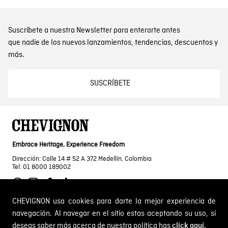
Suscríbete a nuestra Newsletter para enterarte antes
que nadie de los nuevos lanzamientos, tendencias, descuentos y
más.
SUSCRÍBETE
Embrace Heritage, Experience Freedom
Dirección: Calle 14 # 52 A 372 Medellín, Colombia
Tel: 01 8000 189002
CHEVIGNON usa cookies para darte la mejor experiencia de
navegación. Al navegar en el sitio estas aceptando su uso, si
SOBRE NOSOTROS
deseas saber más acerca de nuestra política has
click aquí.