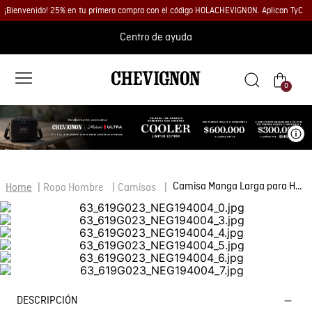
¡Bienvenido! 25% en tu primera compra con el código HOLACHEVIGNON. Aplican TyC
Centro de ayuda
0
Ve
Camisa Manga Larga para Hombre
Ropa Hombre
Camisas
DESCRIPCIÓN