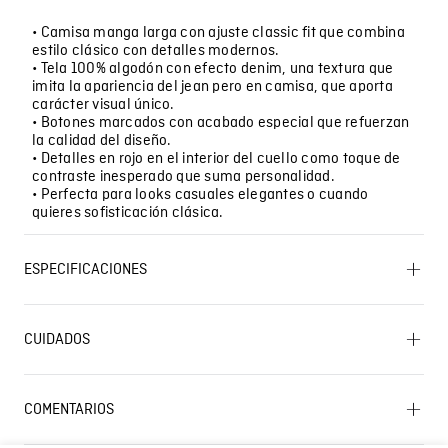
• Camisa manga larga con ajuste classic fit que combina
estilo clásico con detalles modernos.
• Tela 100% algodón con efecto denim, una textura que
imita la apariencia del jean pero en camisa, que aporta
carácter visual único.
• Botones marcados con acabado especial que refuerzan
la calidad del diseño.
• Detalles en rojo en el interior del cuello como toque de
contraste inesperado que suma personalidad.
• Perfecta para looks casuales elegantes o cuando
quieres sofisticación clásica.
ESPECIFICACIONES
OTROS: No planchar los accesorios. CUIDADO TEXTIL
PROFESIONAL: No limpieza en seco. LAVADO:
CUIDADOS
Temperatura máxima de lavado 30 ºC. Proceso muy
moderado. SECADO: No secar en máquina. OTROS:
Lavar separadamente. OTROS: No retorcer ni exprimir.
Lavado SIC
OTROS: No remojar. PLANCHADO: Planchar a una
COMENTARIOS
temperatura máxima de la base de 110 ºC, sin vapor.
Planchar con vapor puede causar daño irreversible.
Cargando el resumen…
BLANQUEADO: No usar blanqueador. OTROS: Lavar por