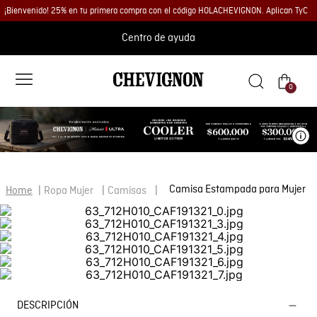
¡Bienvenido! 25% en tu primera compra con el código HOLACHEVIGNON. Aplican TyC
Centro de ayuda
0
Ve
Camisa Estampada para Mujer
Ropa Mujer
Camisas
DESCRIPCIÓN