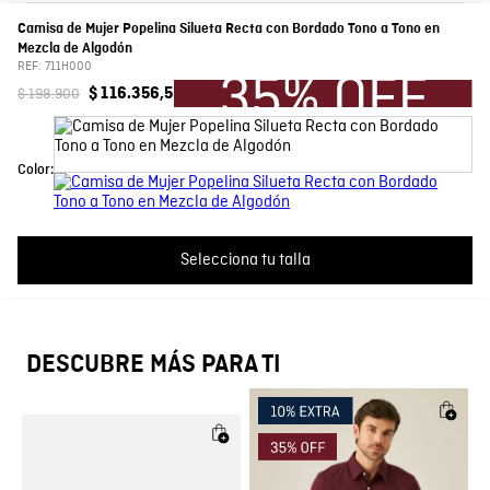
SECADO: Secado en tendedero a la sombra. OTROS:
0 Calificación promedio
(0 comentarios)
Camisa de Mujer Popelina Silueta Recta con Bordado Tono a Tono en
Lavar separadamente.
Mezcla de Algodón
Por favor, inicia sesión para escribir un comentario.
REF:
711H000
Composición
Prenda: 98% Algodon 2% Elastano
$
198
.
900
$
116
.
356
,
5
Más reciente
Todos
Cuello
Camisero
Color:
Silueta
Manga Larga
No hay comentarios.
Color
Beige
Selecciona tu talla
País de Fabricación
Hecho en Colombia
Fabricante / importador
COMODIN S.A.S.
DESCUBRE MÁS PARA TI
Registro SIC
800069933