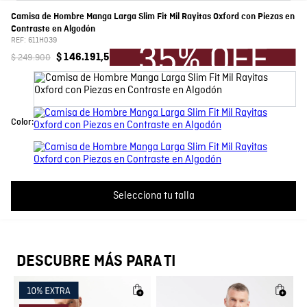
Camisa de Hombre Manga Larga Slim Fit Mil Rayitas Oxford con Piezas en
Composición
Prenda: 100% Algodon
Por favor, inicia sesión para escribir un comentario.
Contraste en Algodón
REF:
611H039
Manga
Larga
$
249
.
900
$
146
.
191
,
5
Más reciente
Todos
Cuello
Camisero
Cargando comentarios…
Color:
Color
CAFE
País de Fabricación
Hecho en Colombia
Fabricante / importador
COMODIN S.A.S.
Selecciona tu talla
Registro SIC
800069933
DESCUBRE MÁS PARA TI