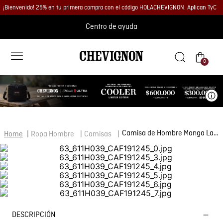
¡Bienvenido! 25% en tu primera compra con el código HOLACHEVIGNON. Aplican TyC
Centro de ayuda
0
Ve
Camisa de Hombre Manga Larga Slim Fit Mil Rayitas Oxford con Piezas en Contraste en Algodón
Ropa Hombre
Camisas
DESCRIPCIÓN