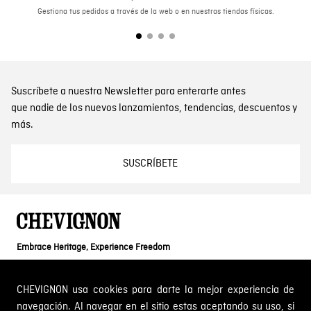
Gestiona tus pedidos a través de la web o en nuestras tiendas físicas.
Suscríbete a nuestra Newsletter para enterarte antes
que nadie de los nuevos lanzamientos, tendencias, descuentos y
más.
SUSCRÍBETE
Embrace Heritage, Experience Freedom
Dirección: Calle 14 # 52 A 372 Medellín, Colombia
Tel: 01 8000 189002
CHEVIGNON usa cookies para darte la mejor experiencia de
navegación. Al navegar en el sitio estas aceptando su uso, si