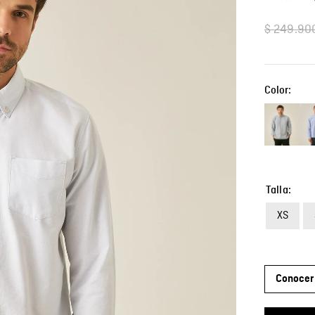
$
249
.
90
Color:
Talla
XS
Conocer 