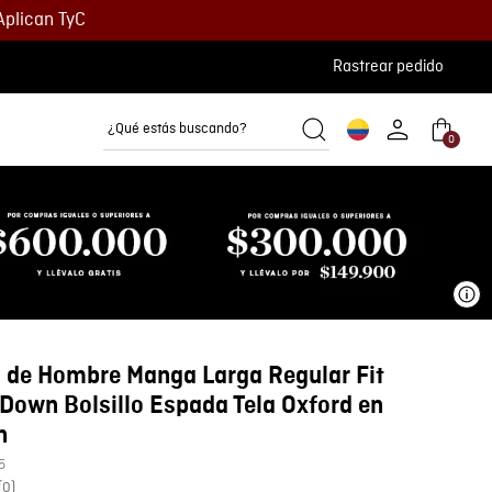
Aplican TyC
Rastrear pedido
¿Qué estás buscando?
0
Camisetas
Camisas
Polos
Ve
 de Hombre Manga Larga Regular Fit
Down Bolsillo Espada Tela Oxford en
n
5
(
0
)