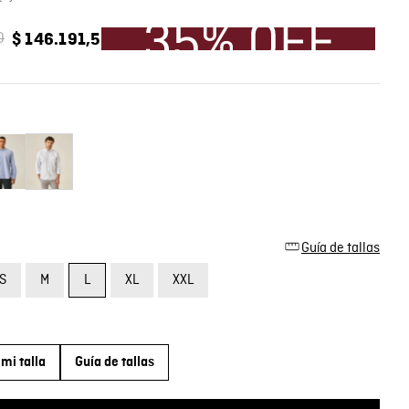
0
$
146
.
191
,
5
Guía de tallas
S
M
L
XL
XXL
mi talla
Guía de tallas