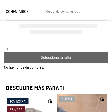
COMENTARIOS
Cargando comentarios…
Cargando el resumen…
Por favor, inicia sesión para escribir un comentario.
Más reciente
Todos
REF:
Selecciona tu talla
Cargando comentarios…
No hay tallas disponibles.
DESCUBRE MÁS PARA TI