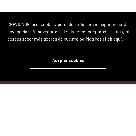
SOBRE NOSOTROS
CHEVIGNON usa cookies para darte la mejor experiencia de
Encuentra tu tienda
navegación. Al navegar en el sitio estas aceptando su uso, si
INFORMACIÓN
Historia de la marca
deseas saber más acerca de nuestra política has
click aquí.
Mapa del sitio
Términos y condiciones
Próximos eventos
CAMBIOS Y DEVOLUCIONES
Términos y condiciones de promociones
Aceptar cookies
Outlet
Política de Cookies
x
Gestiona tu cambio o devolución
Política de Cambios y Devoluciones
SERVICIO AL CLIENTE
PQR y Otras solicitudes
Trabaja con nosotros
Estado de mi PQR
Whatsapp
¿Quieres ser distribuidor Chevignon?
Self Service
Línea nacional: 01 8000 189002