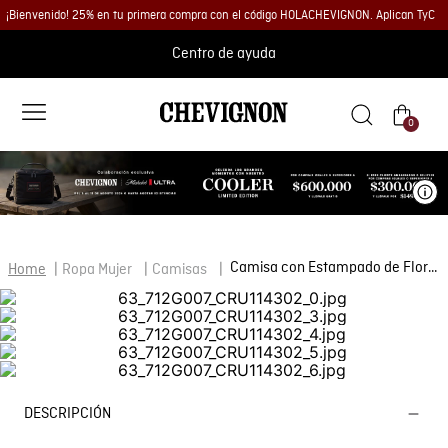
¡Bienvenido! 25% en tu primera compra con el código HOLACHEVIGNON. Aplican TyC
Centro de ayuda
0
Ve
Camisa con Estampado de Flores para Mujer
Ropa Mujer
Camisas
DESCRIPCIÓN