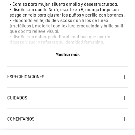
• Camisa para mujer, silueta amplia y desestructurada.
• Diseño con cuello Nerú, escote en V, manga larga con
sesgo en tela para ajustar los puños y perilla con botones.
• Elaborada en tejido de viscosa con hilos de lurex
(metálicos), material con textura craquelada y brillo sutil
que aporta relieve visual.
• Diseño con estampado floral continuo que aporta
riqueza visual y refuerza su identidad femenina.
• Detalles recogidos en el frente y la espalda que
acentúan el volumen y aportan movimiento.
Mostrar más
• Una prenda con estética bohemia y fluidez ligera, ideal
para construir looks con intención y carácter visual.
ESPECIFICACIONES
BLANQUEADO: No usar blanqueador. PLANCHADO: No
planchar. LAVADO: Lavar a mano. Temperatura máxima
CUIDADOS
40 ºC. OTROS: Lavar separadamente. CUIDADO TEXTIL
Lavado SIC
PROFESIONAL: No limpieza en seco. OTROS: No retorcer
ni exprimir. SECADO: Secado extendido por
escurrimiento a la sombra. SECADO: No secar en
COMENTARIOS
máquina. OTROS: No remojar.
Cargando el resumen…
Composición
PRENDA: 97% RAYON 3% LUREX