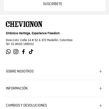
SUSCRÍBETE
Embrace Heritage, Experience Freedom
Dirección: Calle 14 # 52 A 372 Medellín, Colombia
Tel: 01 8000 189002
SOBRE NOSOTROS
Encuentra tu tienda
INFORMACIÓN
Historia de la marca
Mapa del sitio
Términos y condiciones
Próximos eventos
CAMBIOS Y DEVOLUCIONES
Términos y condiciones de promociones