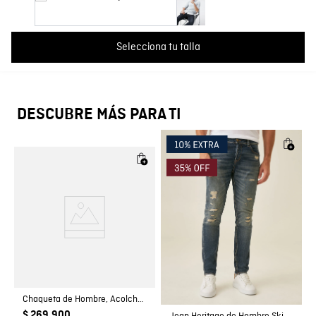
Cargando comentarios…
País de Fabricación
Hecho en Colombia
Selecciona tu talla
Fabricante / importador
COMODIN S.A.S.
Registro SIC
800069933
DESCUBRE MÁS PARA TI
Chaqueta de Hombre, Acolchada - TOGS
$ 269.900