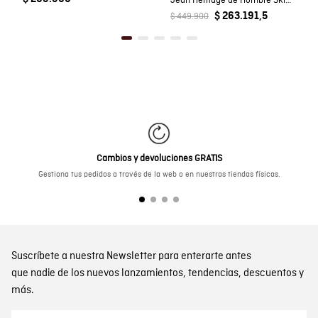
Jean Heritage de Hombre Skinny Fit Tiro Bajo Lavado Oscuro en Mezcla de Algodón Rider
$ 263.191,5
$ 449.900
Cambios y devoluciones GRATIS
Gestiona tus pedidos a través de la web o en nuestras tiendas físicas.
Suscríbete a nuestra Newsletter para enterarte antes
que nadie de los nuevos lanzamientos, tendencias, descuentos y
más.