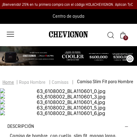
¡Bienvenido! 25% en tu primera compra con el código HOLACHEVIGNON. Aplican TyC
Centro de ayuda
0
Ve
Camisa Slim Fit para Hombre
Ropa Hombre
Camisas
DESCRIPCIÓN
Camisa de hombre, con cuello, slim fit, manga larga.