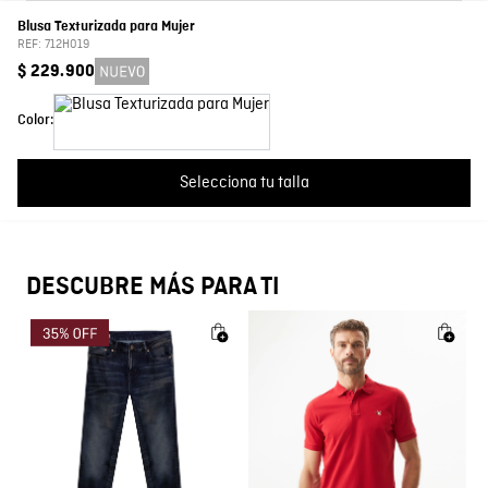
Composición
Prenda: 100% Algodon
Blusa Texturizada para Mujer
Por favor, inicia sesión para escribir un comentario.
REF:
712H019
Cuello
Alto
$
229
.
900
Más reciente
Todos
Color:
Color
Blanco
Cargando comentarios…
País de Fabricación
Hecho en Colombia
Selecciona tu talla
Fabricante / importador
COMODIN S.A.S.
DESCUBRE MÁS PARA TI
Registro SIC
800069933