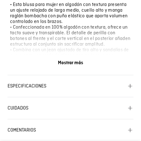
• Esta blusa para mujer en algodón con textura presenta
un ajuste relajado de largo medio, cuello alto y manga
raglán bombacha con puño elástico que aporta volumen
controlado en los brazos.
• Confeccionada en 100% algodón con textura, ofrece un
tacto suave y transpirable. El detalle de perilla con
botones al frente y el corte vertical en el posterior añaden
estructura al conjunto sin sacrificar amplitud.
• Combina con un jean ajustado de tiro alto y sandalias de
cuero para una tarde de planes con amigas; o con
pantalón de lino en tono crema y alpargatas para una
Mostrar más
salida informal en clima cálido.
• Para una reunión de trabajo relajado en oficinas sin
código de vestimenta estricto, una tarde de compras en
el centro comercial o un almuerzo al aire libre en una
ESPECIFICACIONES
ciudad calurosa.
PLANCHADO: No planchar. BLANQUEADO: No usar
blanqueador. OTROS: Lavar separadamente. OTROS: No
CUIDADOS
remojar. CUIDADO TEXTIL PROFESIONAL: No limpieza en
Lavado SIC
seco. OTROS: No retorcer ni exprimir. SECADO: No secar
en máquina. LAVADO: Lavar a mano. Temperatura
máxima 40 ºC. SECADO: Secado extendido por
COMENTARIOS
escurrimiento a la sombra.
Cargando el resumen…