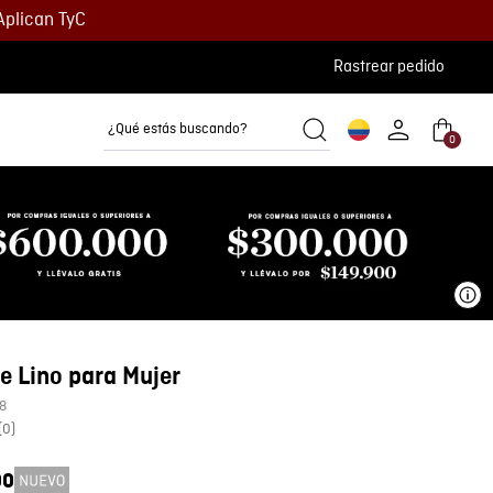
Aplican TyC
Rastrear pedido
¿Qué estás buscando?
0
Camisetas
Camisas
Polos
Ve
e Lino para Mujer
8
(
0
)
00