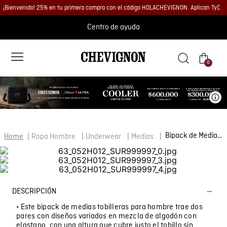
¡Bienvenido! 25% en tu primera compra con el código HOLACHEVIGNON. Aplican TyC
Centro de ayuda
0
Ve
Bipack de Medias Tobilleras
Ropa Hombre
Underwear
Medias
DESCRIPCIÓN
• Este bipack de medias tobilleras para hombre trae dos
pares con diseños variados en mezcla de algodón con
elastano, con una altura que cubre justo el tobillo sin