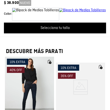
$
38
.
900
País de Fabricación
Más reciente
Todos
Hecho en Colombia
Color:
Fabricante / importador
COMODIN S.A.S.
Cargando comentarios…
Selecciona tu talla
Registro SIC
800069933
DESCUBRE MÁS PARA TI