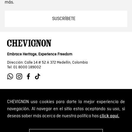
más.
SUSCRÍBETE
Embrace Heritage, Experience Freedom
Dirección: Calle 14 # 52 A 372 Medellín, Colombia
Tel: 01 8000 189002
SOBRE NOSOTROS
CHEVIGNON usa cookies para darte la mejor experiencia de
navegación. Al navegar en el sitio estas aceptando su uso, si
Encuentra tu tienda
deseas saber más acerca de nuestra política has
click aquí.
INFORMACIÓN
Historia de la marca
Mapa del sitio