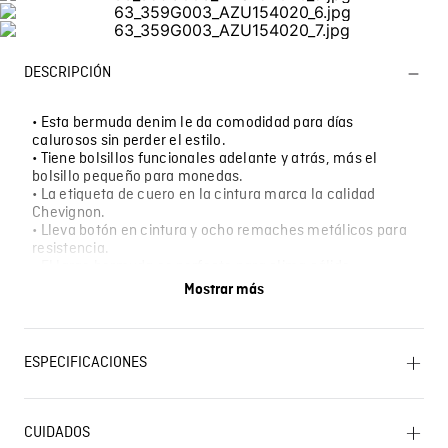
DESCRIPCIÓN
• Esta bermuda denim le da comodidad para días
calurosos sin perder el estilo.
• Tiene bolsillos funcionales adelante y atrás, más el
bolsillo pequeño para monedas.
• La etiqueta de cuero en la cintura marca la calidad
Chevignon.
• Lleva botón en cintura y ocho remaches metálicos para
resistencia.
• El largo bermuda es perfecto para clima cálido
manteniendo ese look denim clásico.
Mostrar más
• Ideal para vacaciones, días de playa, salidas casuales
de verano o cuando quiere frescura sin sacrificar el estilo
urbano.
ESPECIFICACIONES
OTROS: Lavar separadamente. CUIDADO TEXTIL
PROFESIONAL: No limpieza en seco. PLANCHADO: No
CUIDADOS
planchar. BLANQUEADO: No usar blanqueador. LAVADO: