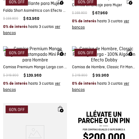
Camisa en Encaje para Mujer
Falda Short Asimétrica con Efecto Brillante para Mujer
$
169
.
900
$
67
.
960
$
159
.
900
$
63
.
960
hasta 3 cuotas
0% de interés
hasta 3 cuotas
0% de interés
Camisa Premium Manga Larga con Estampado Mini Print para Hombre
Camisa de Hombre, Classic Fit Manga Larga - 100% Algodón Efecto Dobby
$
349
.
900
$
139
.
960
$
249
.
900
$
99
.
960
hasta 3 cuotas
hasta 3 cuotas
0% de interés
0% de interés