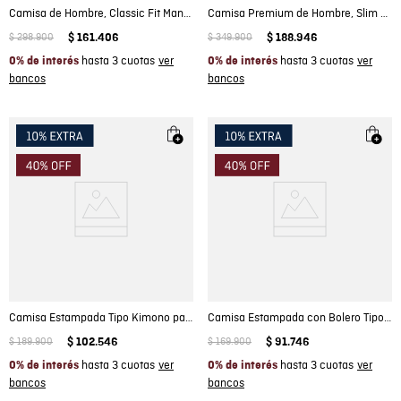
Camisa de Hombre, Classic Fit Manga Larga - Denim Rayas
Camisa Premium de Hombre, Slim Fit Manga Larga - Tecnología Twill
$
298
.
900
$
161
.
406
$
349
.
900
$
188
.
946
hasta 3 cuotas
hasta 3 cuotas
0% de interés
0% de interés
Camisa Estampada Tipo Kimono para Mujer
Camisa Estampada con Bolero Tipo Peplum para Mujer
$
189
.
900
$
102
.
546
$
169
.
900
$
91
.
746
hasta 3 cuotas
hasta 3 cuotas
0% de interés
0% de interés