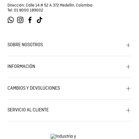
Dirección: Calle 14 # 52 A 372 Medellín, Colombia
Tel: 01 8000 189002
SOBRE NOSOTROS
Encuentra tu tienda
INFORMACIÓN
Historia de la marca
Mapa del sitio
Términos y condiciones
Próximos eventos
CAMBIOS Y DEVOLUCIONES
Términos y condiciones de promociones
Outlet
Política de Cookies
Gestiona tu cambio o devolución
Política de Cambios y Devoluciones
SERVICIO AL CLIENTE
PQR y Otras solicitudes
Trabaja con nosotros
Estado de mi PQR
Whatsapp
¿Quieres ser distribuidor Chevignon?