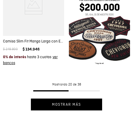
Camisa Slim Fit Manga Larga con Estampado de Rayas para Hombre
$
249
.
900
$
134
.
946
hasta 3 cuotas
0% de interés
Mostrando
20 de 38
MOSTRAR MÁS