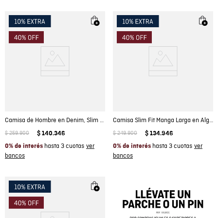
Camisa de Hombre en Denim, Slim Fit Manga Larga - Azul Claro
Camisa Slim Fit Manga Larga en Algodón con efecto de rayas para Hombre
$
259
.
900
$
140
.
346
$
249
.
900
$
134
.
946
hasta 3 cuotas
hasta 3 cuotas
0% de interés
0% de interés