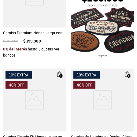
Camisa Premium Manga Larga con Estampado Mini Print para Hombre
$
349
.
900
$
139
.
960
hasta 3 cuotas
0% de interés