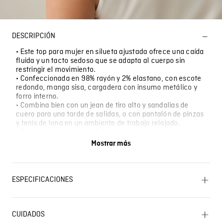
DESCRIPCIÓN
• Este top para mujer en silueta ajustada ofrece una caída
fluida y un tacto sedoso que se adapta al cuerpo sin
restringir el movimiento.
• Confeccionada en 98% rayón y 2% elastano, con escote
redondo, manga sisa, cargadera con insumo metálico y
forro interno.
• Combina bien con un jean de tiro alto y sandalias de
cuero para una tarde de salidas, o con pantalón de pinzas
y tenis de lona en un ambiente de trabajo relajado.
• Funciona en reuniones informales entre semana, en
salidas nocturnas donde el atuendo exige un corte limpio,
Mostrar más
y en días de ciudades calurosas donde una prenda ligera
con forro marca la diferencia.
ESPECIFICACIONES
OTROS: Lavar separadamente. SECADO: Secado
extendido por escurrimiento a la sombra. OTROS: No
CUIDADOS
remojar. LAVADO: Lavar a mano. Temperatura máxima