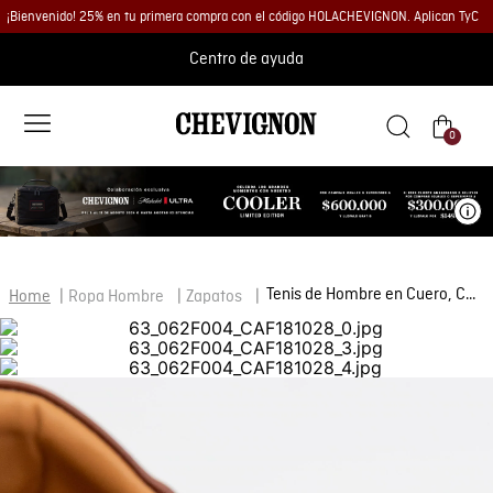
¡Bienvenido! 25% en tu primera compra con el código HOLACHEVIGNON. Aplican TyC
Centro de ayuda
0
Ve
Tenis de Hombre en Cuero, Caña Baja Horma Básica Estilizada - Cuero Anilina Liso
Ropa Hombre
Zapatos