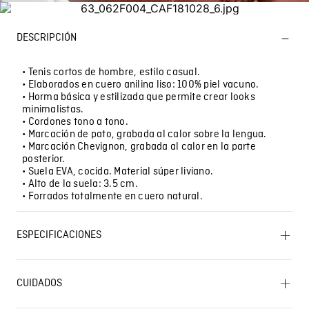
DESCRIPCIÓN
• Tenis cortos de hombre, estilo casual.
• Elaborados en cuero anilina liso: 100% piel vacuno.
• Horma básica y estilizada que permite crear looks
minimalistas.
• Cordones tono a tono.
• Marcación de pato, grabada al calor sobre la lengua.
• Marcación Chevignon, grabada al calor en la parte
posterior.
• Suela EVA, cocida. Material súper liviano.
• Alto de la suela: 3.5 cm.
• Forrados totalmente en cuero natural.
ESPECIFICACIONES
CUIDADO TEXTIL PROFESIONAL: Limpieza en seco
profesional con tetracloroetileno y todos los solventes
CUIDADOS
establecidos para el símbolo F. Proceso moderado.
PLANCHADO: No planchar. CUIDADO TEXTIL
Lavado SIC