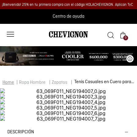
¡Bienvenido! 25% en tu primera compra con el código HOLACHEVIGNON. Aplican TyC
Centro de ayuda
0
Ve
Tenis Casuales en Cuero para Hombre
Ropa Hombre
Zapatos
DESCRIPCIÓN