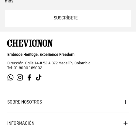
más.
SUSCRÍBETE
Embrace Heritage, Experience Freedom
Dirección: Calle 14 # 52 A 372 Medellín, Colombia
Tel: 01 8000 189002
SOBRE NOSOTROS
Encuentra tu tienda
INFORMACIÓN
Historia de la marca
Mapa del sitio
Términos y condiciones