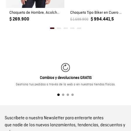
País de Fabricación
HECHO EN PORTUGAL
Chaqueta de Hombre, Acolchada - TOGS
Chaqueta Tipo Biker en Cuero para Hombre
$ 269.900
$ 994.441,5
$ 1.699.900
Fabricante / importador
JOHN URIBE E HIJOS S.A.
Registro SIC
811018676
Cambios y devoluciones GRATIS
Gestiona tus pedidos a través de la web o en nuestras tiendas físicas.
Suscríbete a nuestra Newsletter para enterarte antes
que nadie de los nuevos lanzamientos, tendencias, descuentos y