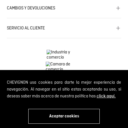
Próximos eventos
CAMBIOS Y DEVOLUCIONES
Términos y condiciones de promociones
Outlet
Política de Cookies
Gestiona tu cambio o devolución
Política de Cambios y Devoluciones
SERVICIO AL CLIENTE
PQR y Otras solicitudes
Trabaja con nosotros
Estado de mi PQR
Whatsapp
¿Quieres ser distribuidor Chevignon?
Self Service
Línea nacional: 01 8000 189002
CHEVIGNON usa cookies para darte la mejor experiencia de
Comodin S.A.S.
NIT: 800.069.933-6
navegación. Al navegar en el sitio estas aceptando su uso, si
deseas saber más acerca de nuestra política has
click aquí.
© 2024 Chevignon, todos los derechos reservados
Aceptar cookies
x