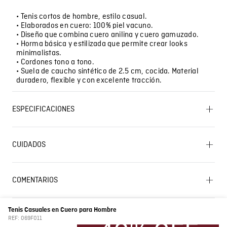
• Tenis cortos de hombre, estilo casual.
• Elaborados en cuero: 100% piel vacuno.
• Diseño que combina cuero anilina y cuero gamuzado.
• Horma básica y estilizada que permite crear looks
minimalistas.
• Cordones tono a tono.
• Suela de caucho sintético de 2.5 cm, cocida. Material
duradero, flexible y con excelente tracción.
ESPECIFICACIONES
CAPELLADA LAVADO: No lavar. BLANQUEADO: No usar
blanqueador. SECADO: No secar en máquina.
CUIDADOS
PLANCHADO: No planchar. CUIDADO TEXTIL
PROFESIONAL: Limpieza en seco profesional con
tetracloroetileno y todos los solventes establecidos
para el símbolo F. Proceso moderado. CUIDADO TEXTIL
COMENTARIOS
PROFESIONAL: Limpieza en húmedo profesional .
Proceso moderado. FORRO LAVADO: No lavar.
☆
☆
☆
☆
☆
BLANQUEADO: No usar blanqueador. SECADO: No secar
0 Calificación promedio
(0 comentarios)
en máquina. PLANCHADO: No planchar. CUIDADO
Tenis Casuales en Cuero para Hombre
TEXTIL PROFESIONAL: Limpieza en seco profesional
REF:
069F011
con tetracloroetileno y todos los solventes