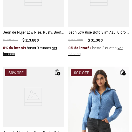
Jean de Mujer Low Rise, Rusty, Boot Cut - Azul Medio
Jean Low Rise Bota Slim Azul Claro Craquelado para Mujer
$
298
.
900
$
119
.
560
$
229
.
900
$
91
.
960
hasta 3 cuotas
hasta 3 cuotas
0% de interés
0% de interés