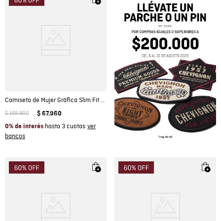
Camiseta de Mujer Gráfica Slim Fit Cuello Redondo con Flores Velveteen Localizado en Algodón
$
169
.
900
$
67
.
960
hasta 3 cuotas
0% de interés