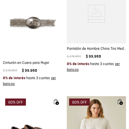
Pantalón de Hombre Chino Tiro Medio con Bolsillos Diagonales en Mezcla de Algodón
$
249
.
900
$
99
.
960
Cinturón en Cuero para Mujer
hasta 3 cuotas
0% de interés
$
249
.
900
$
99
.
960
hasta 3 cuotas
0% de interés