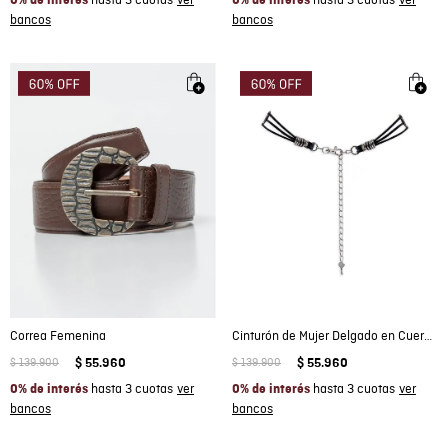
hasta 3 cuotas
hasta 3 cuotas
0% de interés
0% de interés
Correa Femenina
Cinturón de Mujer Delgado en Cuero con Herrajes Zamak y Cadena con Llave
$
139
.
900
$
55
.
960
$
139
.
900
$
55
.
960
hasta 3 cuotas
hasta 3 cuotas
0% de interés
0% de interés