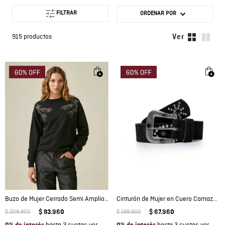
FILTRAR
ORDENAR POR
915
productos
Buzo de Mujer Cerrado Semi Amplio con Bordado Floral Tono a Tono en Mezcla de Algodón
Cinturón de Mujer en Cuero Carnaza con Hebilla XL Western y Remaches Texanos
$
209
.
900
$
83
.
960
$
169
.
900
$
67
.
960