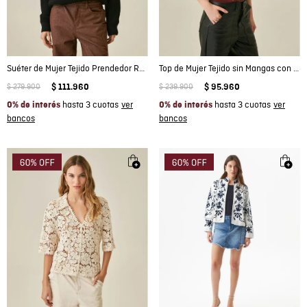
Suéter de Mujer Tejido Prendedor Removible Punto Inglés en Mezcla Técnica Madres
Top de Mujer Tejido sin Mangas con Lentejuelas Galga Ultraliviana en Mezcla de Lyocell y Lino
$
279
.
900
$
111
.
960
$
239
.
900
$
95
.
960
hasta 3 cuotas
hasta 3 cuotas
0% de interés
0% de interés