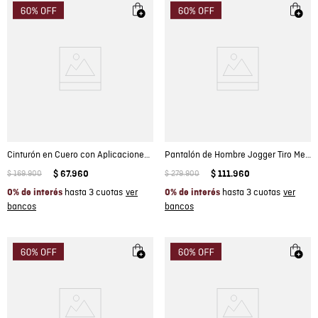
Cinturón en Cuero con Aplicaciones Metálicas para Mujer
Pantalón de Hombre Jogger Tiro Medio con Pretina Elástica Tapas de Bolsillo en Mezcla de Algodón
$
169
.
900
$
67
.
960
$
279
.
900
$
111
.
960
hasta 3 cuotas
hasta 3 cuotas
0% de interés
0% de interés