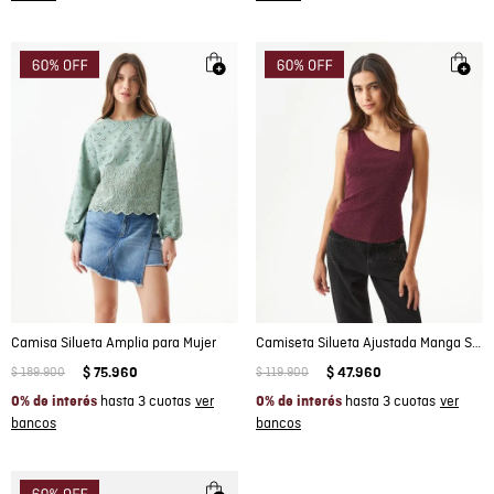
Camisa Silueta Amplia para Mujer
Camiseta Silueta Ajustada Manga Sisa con Brillo para Mujer
$
189
.
900
$
75
.
960
$
119
.
900
$
47
.
960
hasta 3 cuotas
hasta 3 cuotas
0% de interés
0% de interés