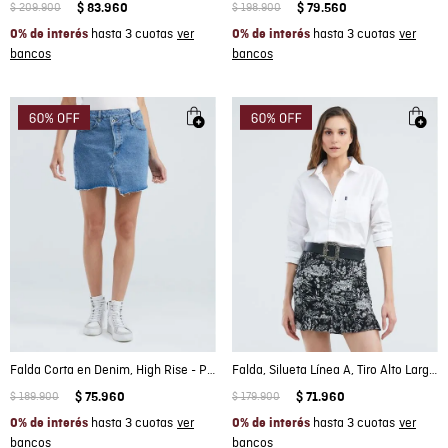
$
209
.
900
$
83
.
960
$
198
.
900
$
79
.
560
hasta 3 cuotas
hasta 3 cuotas
0% de interés
0% de interés
Falda Corta en Denim, High Rise - Pretina Cruzada Azul Medio
Falda, Silueta Línea A, Tiro Alto Largo Mini - Maxi Print Follaje
$
189
.
900
$
75
.
960
$
179
.
900
$
71
.
960
hasta 3 cuotas
hasta 3 cuotas
0% de interés
0% de interés