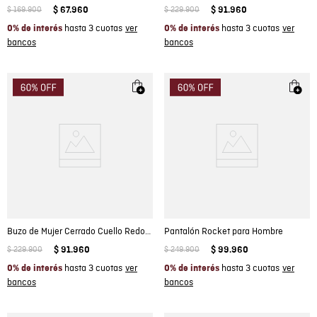
$
169
.
900
$
67
.
960
$
229
.
900
$
91
.
960
hasta 3 cuotas
hasta 3 cuotas
0% de interés
0% de interés
Buzo de Mujer Cerrado Cuello Redondo Detalles en Hombro Texturizada en Mezcla de Algodón
Pantalón Rocket para Hombre
$
229
.
900
$
91
.
960
$
249
.
900
$
99
.
960
hasta 3 cuotas
hasta 3 cuotas
0% de interés
0% de interés