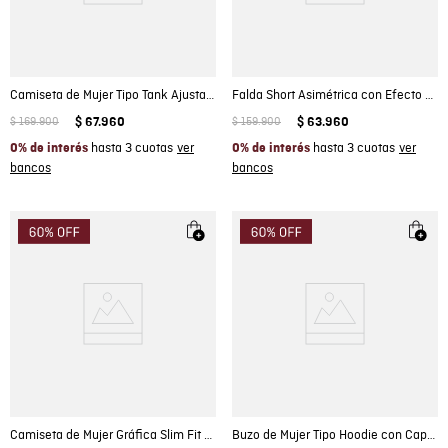
Camiseta de Mujer Tipo Tank Ajustada con Prendedor Removible Textura Acanalada en Mezcla de Algodón Madres
Falda Short Asimétrica con Efecto Brillante para Mujer
$
169
.
900
$
67
.
960
$
159
.
900
$
63
.
960
hasta 3 cuotas
hasta 3 cuotas
0% de interés
0% de interés
Camiseta de Mujer Gráfica Slim Fit Cuello Redondo Look Preppy con Parches Bordados en Algodón
Buzo de Mujer Tipo Hoodie con Capucha Loose Fit Animal Print Flock Piedras en Mezcla de Algodón