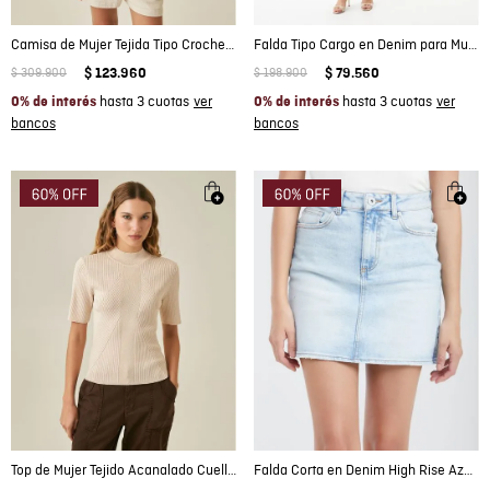
Camisa de Mujer Tejida Tipo Crochet Cuello Camisero Silueta Relajada en Mezcla de Algodón
Falda Tipo Cargo en Denim para Mujer
$
309
.
900
$
123
.
960
$
198
.
900
$
79
.
560
hasta 3 cuotas
hasta 3 cuotas
0% de interés
0% de interés
Top de Mujer Tejido Acanalado Cuello Nerú Cortes Irregulares Súper Liviano en Mezcla de Viscosa
Falda Corta en Denim High Rise Azul Claro para Mujer