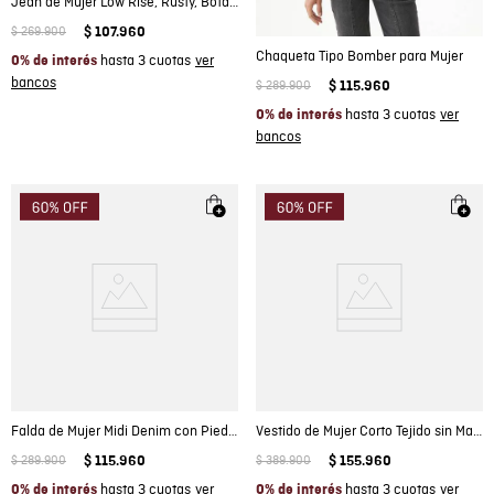
Jean de Mujer Low Rise, Rusty, Bota Relaxed - Azul Medio
$
269
.
900
$
107
.
960
Chaqueta Tipo Bomber para Mujer
hasta 3 cuotas
0% de interés
$
289
.
900
$
115
.
960
hasta 3 cuotas
0% de interés
Falda de Mujer Midi Denim con Piedras Decorativas en Mezcla de Algodón
Vestido de Mujer Corto Tejido sin Mangas Silueta Acampanada Ojaletes Metálicos en Mezcla de Viscosa
$
289
.
900
$
115
.
960
$
389
.
900
$
155
.
960
hasta 3 cuotas
hasta 3 cuotas
0% de interés
0% de interés