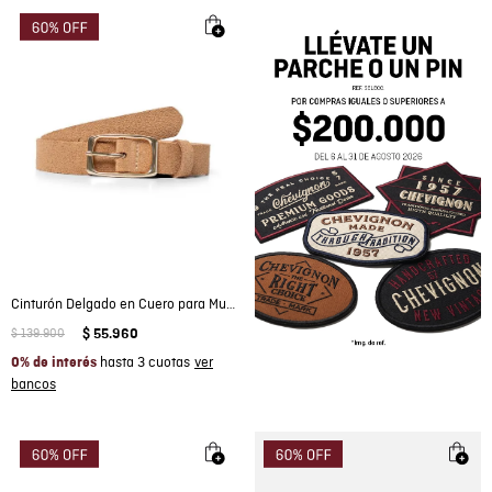
Cinturón Delgado en Cuero para Mujer
$
139
.
900
$
55
.
960
hasta 3 cuotas
0% de interés