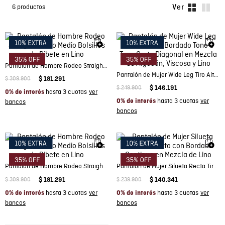
6
productos
Pantalón de Hombre Rodeo Straight Fit Tiro Medio Bolsillos de Ribete en Lino
Pantalón de Mujer Wide Leg Tiro Alto con Bordado Tono a Tono Corte Diagonal en Mezcla de Algodón, Viscosa y Lino
$
309
.
900
$
181
.
291
$
249
.
900
$
146
.
191
hasta 3 cuotas
0% de interés
hasta 3 cuotas
0% de interés
Pantalón de Hombre Rodeo Straight Fit Tiro Medio Bolsillos de Ribete en Lino
Pantalón de Mujer Silueta Recta Tiro Alto con Bordado Continuo en Mezcla de Lino
$
309
.
900
$
181
.
291
$
239
.
900
$
140
.
341
hasta 3 cuotas
hasta 3 cuotas
0% de interés
0% de interés