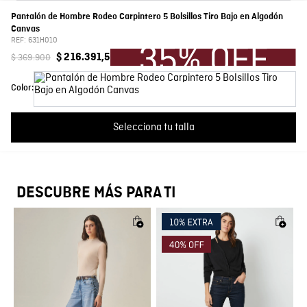
0 Calificación promedio
(0 comentarios)
Pantalón de Hombre Rodeo Carpintero 5 Bolsillos Tiro Bajo en Algodón
Canvas
Composición
Prenda: 100% Algodon
Por favor, inicia sesión para escribir un comentario.
REF:
631H010
$
369
.
900
$
216
.
391
,
5
Silueta
Carpintero
Más reciente
Todos
Color:
Color
Café
No hay comentarios.
Selecciona tu talla
País de Fabricación
Hecho en Colombia
Fabricante / importador
COMODIN S.A.S.
DESCUBRE MÁS PARA TI
Registro SIC
800069933