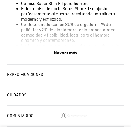
Camisa Super Slim Fit para hombre
Esta camisa de corte Super Slim Fit se ajusta
perfectamente al cuerpo, resaltando una silueta
moderna y estilizada.
Confeccionada con un 80% de algodón, 17% de
poliéster y 3% de elastómero, esta prenda ofrece
comodidad y flexibilidad, ideal para el hombre
dinámico y contemporáneo.
Perfecta para ocasiones formales o casuales, esta
camisa azul es una elección versátil que
Mostrar más
complementa cualquier guardarropa.
El modelo lleva una talla M.
Algunas pantallas pueden alterar el color real de la
ESPECIFICACIONES
prenda.
OTROS: No remojar. PLANCHADO: No planchar. LAVADO:
Temperatura máxima de lavado 40 ºC. Proceso normal.
CUIDADOS
SECADO: No secar en máquina. BLANQUEADO: No usar
Lavado SIC
blanqueador. CUIDADO TEXTIL PROFESIONAL: No
limpieza en seco. SECADO: Secado en tendedero a la
sombra. OTROS: Lavar separadamente. OTROS: Lavar
(
0
)
COMENTARIOS
☆
☆
☆
☆
☆
con colores similares. OTROS: Lavar por el revés.
Cargando el resumen…
Composición
Prenda: 80% Algodon 17% Poliester 3% Elastomero