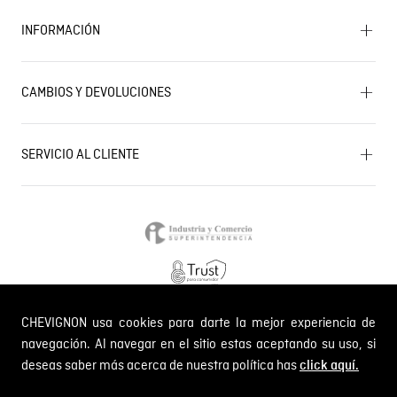
Encuentra tu tienda
INFORMACIÓN
Historia de la marca
Mapa del sitio
Términos y condiciones
Próximos eventos
CAMBIOS Y DEVOLUCIONES
Términos y condiciones de promociones
Outlet
Política de Cookies
Gestiona tu cambio o devolución
Política de Cambios y Devoluciones
SERVICIO AL CLIENTE
PQR y Otras solicitudes
Trabaja con nosotros
Estado de mi PQR
Whatsapp
¿Quieres ser distribuidor Chevignon?
Self Service
Línea nacional: 01 8000 189002
CHEVIGNON usa cookies para darte la mejor experiencia de
Comodin S.A.S.
NIT: 800.069.933-6
navegación. Al navegar en el sitio estas aceptando su uso, si
deseas saber más acerca de nuestra política has
click aquí.
© 2024 Chevignon, todos los derechos reservados