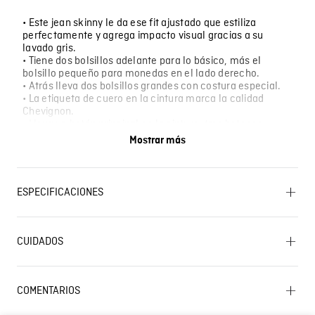
• Este jean skinny le da ese fit ajustado que estiliza
perfectamente y agrega impacto visual gracias a su
lavado gris.
• Tiene dos bolsillos adelante para lo básico, más el
bolsillo pequeño para monedas en el lado derecho.
• Atrás lleva dos bolsillos grandes con costura especial.
• La etiqueta de cuero en la cintura marca la calidad
Chevignon.
• Lleva un botón principal en la cintura, tres botones
adicionales en la tapeta y ocho remaches metálicos para
Mostrar más
mayor resistencia.
• Perfecto para looks urbanos, salidas nocturnas, citas,
eventos casuales o cuando quiere ese fit entallado que
favorece la figura.
ESPECIFICACIONES
PLANCHADO: No planchar. CUIDADO TEXTIL
PROFESIONAL: No limpieza en seco. OTROS: Lavar por
CUIDADOS
el revés. BLANQUEADO: No usar blanqueador. SECADO:
Secado en tendedero a la sombra. LAVADO:
Lavado SIC
Temperatura máxima de lavado 40 ºC. Proceso normal.
OTROS: Lavar separadamente. OTROS: Lavar con
COMENTARIOS
colores similares. OTROS: No remojar. SECADO: No
secar en máquina.
Cargando el resumen…