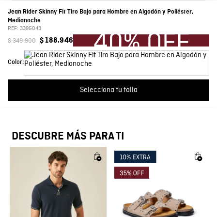
Jean Rider Skinny Fit Tiro Bajo para Hombre en Algodón y Poliéster,
PRENDA: 57% ALGODON 31% POLIESTER 10% RAYON 2%
Composición
Por favor, inicia sesión para escribir un comentario.
Medianoche
LYCRA
REF:
339G043
$
349
.
900
$
188
.
946
Fit
Super Slim fit
Más reciente
Todos
Color:
Lavado
Gris
Cargando comentarios…
Selecciona tu talla
Silueta
Skinny Fit
Color
Gris
DESCUBRE MÁS PARA TI
País de Fabricación
Hecho en Colombia
Fabricante / importador
COMODIN S.A.S.
Registro SIC
800069933