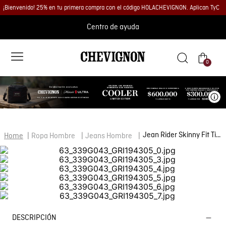
¡Bienvenido! 25% en tu primera compra con el código HOLACHEVIGNON. Aplican TyC
Centro de ayuda
0
Ve
Jean Rider Skinny Fit Tiro Bajo para Hombre en Algodón y Poliéster, Medianoche
Ropa Hombre
Jeans Hombre
DESCRIPCIÓN