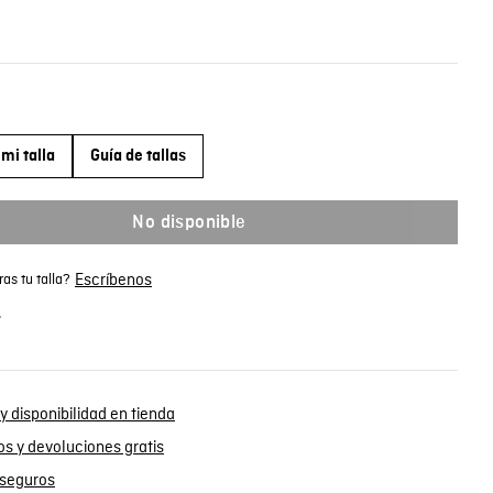
mi talla
Guía de tallas
No disponible
Escríbenos
as tu talla?
.
y disponibilidad en tienda
s y devoluciones gratis
seguros