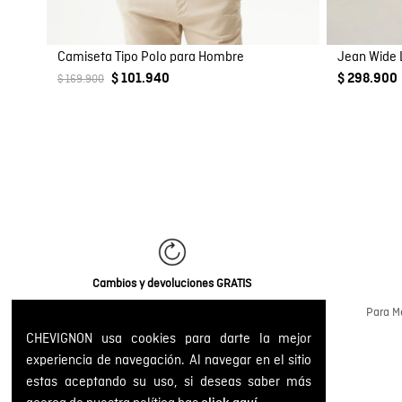
Camiseta Tipo Polo para Hombre
Jean Wide 
$ 101.940
$ 298.900
$ 169.900
Cambios y devoluciones GRATIS
Gestiona tus pedidos a través de la web o en
Para Me
nuestras tiendas físicas.
CHEVIGNON usa cookies para darte la mejor
experiencia de navegación. Al navegar en el sitio
estas aceptando su uso, si deseas saber más