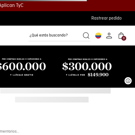
Aplican TyC
Rastrear pedido
¿Qué estás buscando?
0
Camisetas
Camisas
Polos
Ve
mentarios…