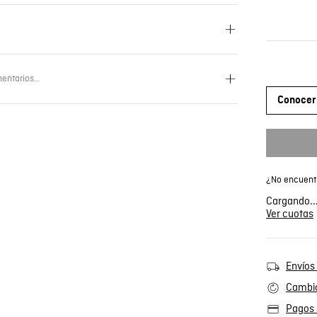
entarios…
Conocer 
¿No encuentr
Cargando..
Ver cuotas
Envíos 
Cambio
Pagos 