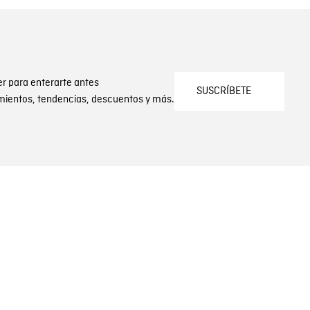
er para enterarte antes
SUSCRÍBETE
mientos, tendencias, descuentos y más.
SERVICIO AL CLIENTE
olución
Whatsapp
Self Service