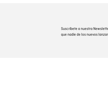
Suscríbete a nuestra Newslett
que nadie de los nuevos lanza
CAMBIOS Y DEVOLUCIONES
nes
Gestiona tu cambio o dev
ones de promociones
PQR y Otras solicitudes
Estado de mi PQR