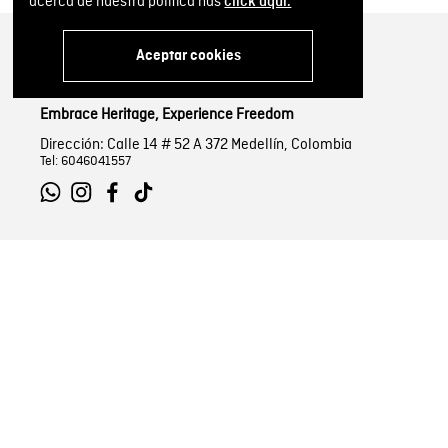
acerca de nuestra política has
click aquí.
Aceptar cookies
Embrace Heritage, Experience Freedom
Dirección: Calle 14 # 52 A 372 Medellín, Colombia
Tel: 6046041557
SOBRE NOSOTROS
INFORMACIÓN
Encuentra tu tienda
Términos y condicio
Historia de la marca
Términos y condici
Mapa del sitio
Política de Cookies