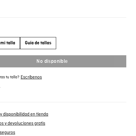
mi talla
Guía de tallas
No disponible
Escríbenos
as tu talla?
.
y disponibilidad en tienda
s y devoluciones gratis
seguros