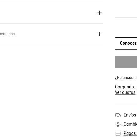
entarios…
Conocer 
¿No encuentr
Cargando..
Ver cuotas
Envíos 
Cambio
Pagos 