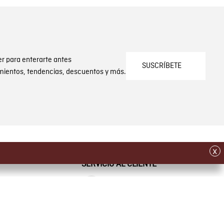
er para enterarte antes
SUSCRÍBETE
mientos, tendencias, descuentos y más.
x
SERVICIO AL CLIENTE
olución
Whatsapp
Self Service