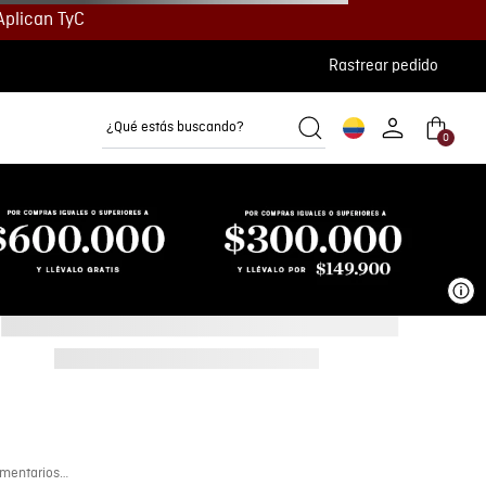
Aplican TyC
Rastrear pedido
¿Qué estás buscando?
0
Camisetas
Camisas
Polos
Ve
mentarios…