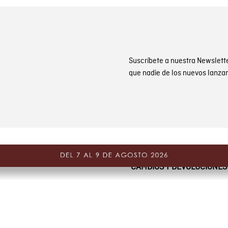
Suscríbete a nuestra Newslett
que nadie de los nuevos lanza
CAMBIOS Y DEVOLUCIONES
nes
Gestiona tu cambio o dev
ones de promociones
PQR y Otras solicitudes
Estado de mi PQR