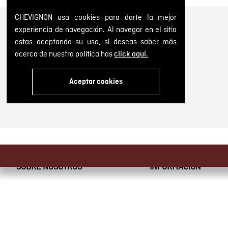
CHEVIGNON usa cookies para darte la mejor
experiencia de navegación. Al navegar en el sitio
estas aceptando su uso, si deseas saber más
acerca de nuestra política has
click aquí.
Embrace Heritage, Experience Freedom
Dirección: Calle 14 # 52 A 372 Medellín, Colombia
Aceptar cookies
Tel: 6046041557
SOBRE NOSOTROS
INFORMACIÓN
Encuentra tu tienda
Términos y condicio
Historia de la marca
Términos y condici
Mapa del sitio
Política de Cookies