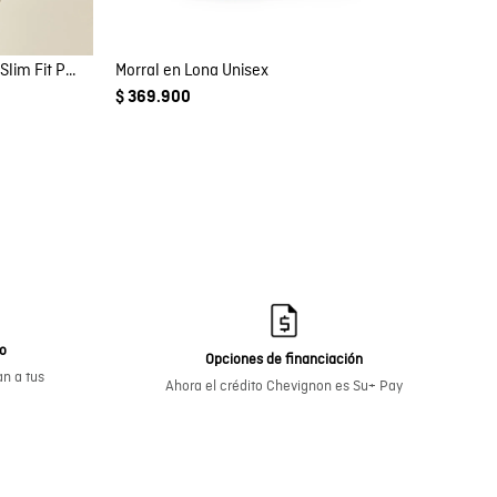
Camisa de Hombre Manga Larga Slim Fit Pato Bordado Tela Oxford en Algodón
Morral en Lona Unisex
$ 369.900
go
Opciones de financiación
n a tus
Ahora el crédito Chevignon es Su+ Pay