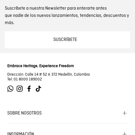
Suscríbete a nuestra Newsletter para enterarte antes
que nadie de los nuevos lanzamientos, tendencias, descuentos y
más.
SUSCRÍBETE
Embrace Heritage, Experience Freedom
Dirección: Calle 14 # 52 A 372 Medellín, Colombia
Tel: 01 8000 189002
SOBRE NOSOTROS
Encuentra tu tienda
INFORMACIÓN
Historia de la marca