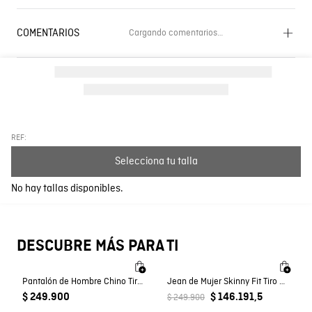
COMENTARIOS
Cargando comentarios…
Cargando el resumen…
Por favor, inicia sesión para escribir un comentario.
Más reciente
Todos
REF:
Selecciona tu talla
Cargando comentarios…
No hay tallas disponibles.
DESCUBRE MÁS PARA TI