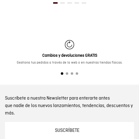
Pantalón de Hombre Chino Tiro Medio con Bolsillos Diagonales en Mezcla de Algodón
$ 249.900
Jean de Mujer Skinny Fit Tiro Bajo con Efecto Empolvado Lavado Medio en Mezcla de Algodón
$ 146.191,5
$ 249.900
Cambios y devoluciones GRATIS
Gestiona tus pedidos a través de la web o en nuestras tiendas físicas.