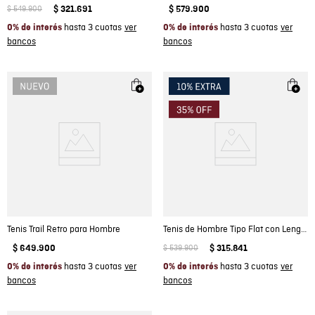
$
549
.
900
$
321
.
691
$
579
.
900
hasta 3 cuotas
hasta 3 cuotas
0% de interés
0% de interés
Tenis Trail Retro para Hombre
Tenis de Hombre Tipo Flat con Lengua Doble Contraste en Cuero con Grano Natural
$
649
.
900
$
539
.
900
$
315
.
841
hasta 3 cuotas
hasta 3 cuotas
0% de interés
0% de interés