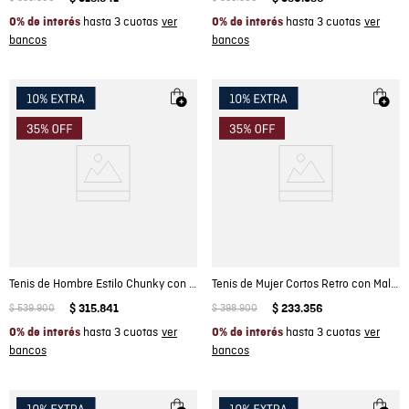
hasta 3 cuotas
hasta 3 cuotas
0% de interés
0% de interés
Tenis de Hombre Estilo Chunky con Forros en Cuero y Suela Caqui
Tenis de Mujer Cortos Retro con Malla Efecto Croché en Cuero Anilina
$
539
.
900
$
315
.
841
$
398
.
900
$
233
.
356
hasta 3 cuotas
hasta 3 cuotas
0% de interés
0% de interés