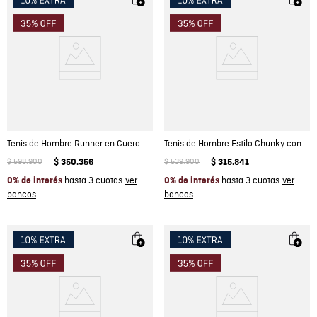
Tenis de Hombre Runner en Cuero Gamuzado Repelente al Agua
Tenis de Hombre Estilo Chunky con Talonera en Rubber en Cuero Anilina
$
598
.
900
$
350
.
356
$
539
.
900
$
315
.
841
hasta 3 cuotas
hasta 3 cuotas
0% de interés
0% de interés