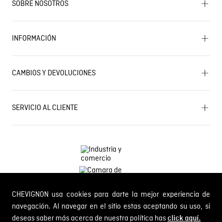
SOBRE NOSOTROS
Encuentra tu tienda
INFORMACIÓN
Historia de la marca
Mapa del sitio
Términos y condiciones
Próximos eventos
CAMBIOS Y DEVOLUCIONES
Términos y condiciones de promociones
Outlet
Política de Cookies
Gestiona tu cambio o devolución
Política de Cambios y Devoluciones
SERVICIO AL CLIENTE
PQR y Otras solicitudes
Trabaja con nosotros
Estado de mi PQR
Whatsapp
¿Quieres ser distribuidor Chevignon?
Self Service
Línea nacional: 01 8000 189002
CHEVIGNON usa cookies para darte la mejor experiencia de
Comodin S.A.S.
NIT: 800.069.933-6
navegación. Al navegar en el sitio estas aceptando su uso, si
deseas saber más acerca de nuestra política has
click aquí.