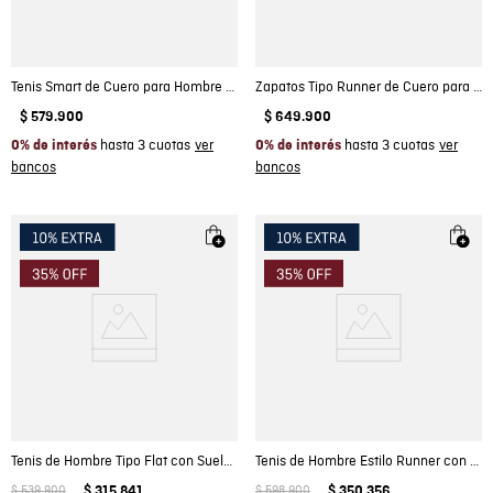
Tenis Smart de Cuero para Hombre - Colombiamoda
Zapatos Tipo Runner de Cuero para Hombre - Colombiamoda
$
579
.
900
$
649
.
900
hasta 3 cuotas
hasta 3 cuotas
0% de interés
0% de interés
Tenis de Hombre Tipo Flat con Suela EVA Ultraliviana en Cuero Anilina
Tenis de Hombre Estilo Runner con Detalle Reflectivo en Cuero Gamuzado Repelente al Agua
$
539
.
900
$
315
.
841
$
598
.
900
$
350
.
356