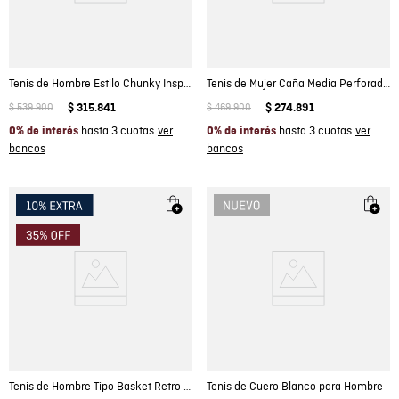
Tenis de Hombre Estilo Chunky Inspiración Noventera en Cuero Anilina y Gamuza
Tenis de Mujer Caña Media Perforados Suela Bicolor Butter en Cuero Plena Flor
$
539
.
900
$
315
.
841
$
469
.
900
$
274
.
891
hasta 3 cuotas
hasta 3 cuotas
0% de interés
0% de interés
Tenis de Hombre Tipo Basket Retro en Cuero Gamuzado Repelente al Agua
Tenis de Cuero Blanco para Hombre