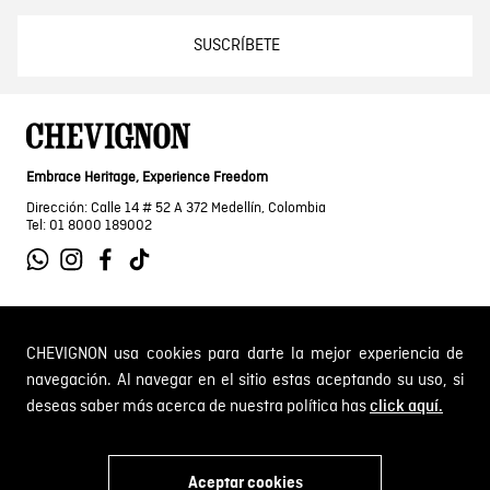
SUSCRÍBETE
Embrace Heritage, Experience Freedom
Dirección: Calle 14 # 52 A 372 Medellín, Colombia
Tel: 01 8000 189002
SOBRE NOSOTROS
CHEVIGNON usa cookies para darte la mejor experiencia de
navegación. Al navegar en el sitio estas aceptando su uso, si
Encuentra tu tienda
deseas saber más acerca de nuestra política has
click aquí.
INFORMACIÓN
Historia de la marca
Mapa del sitio
Términos y condiciones
Aceptar cookies