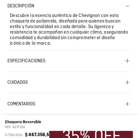
DESCRIPCIÓN
Descubre la esencia auténtica de Chevignon con esta
chaqueta de poliamida, diseñada para quienes buscan
estilo y funcionalidad en cada detalle. Su ligereza y
resistencia te acompañan en cualquier clima, asegurando
comodidad y durabilidad sin comprometer el diseño
icónico de la marca.
ESPECIFICACIONES
SECADO: Secado en tendedero a la sombra. LAVADO:
Temperatura máxima de lavado 30 ºC. Proceso
CUIDADOS
moderado. OTROS: Lavar por el revés. PLANCHADO: No
Lavado SIC
planchar. BLANQUEADO: No usar blanqueador. OTROS:
No remojar. OTROS: No retorcer ni exprimir. CUIDADO
TEXTIL PROFESIONAL: No limpieza en seco. SECADO: No
COMENTARIOS
secar en máquina.
Cargando el resumen…
Composición
Forro: 100% Poliamida Prenda: 100% Poliamida
Chaqueta Reversible
Por favor, inicia sesión para escribir un comentario.
REF:
627F262
Color
Negro
$
798
.
900
$
467
.
356
,
5