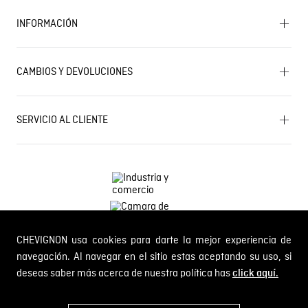
Encuentra tu tienda
INFORMACIÓN
Historia de la marca
Mapa del sitio
Términos y condiciones
Próximos eventos
CAMBIOS Y DEVOLUCIONES
Términos y condiciones de promociones
Outlet
Política de Cookies
Gestiona tu cambio o devolución
Política de Cambios y Devoluciones
SERVICIO AL CLIENTE
PQR y Otras solicitudes
Trabaja con nosotros
Estado de mi PQR
Whatsapp
¿Quieres ser distribuidor Chevignon?
Self Service
Línea nacional: 01 8000 189002
CHEVIGNON usa cookies para darte la mejor experiencia de
Comodin S.A.S.
NIT: 800.069.933-6
navegación. Al navegar en el sitio estas aceptando su uso, si
deseas saber más acerca de nuestra política has
click aquí.
© 2024 Chevignon, todos los derechos reservados