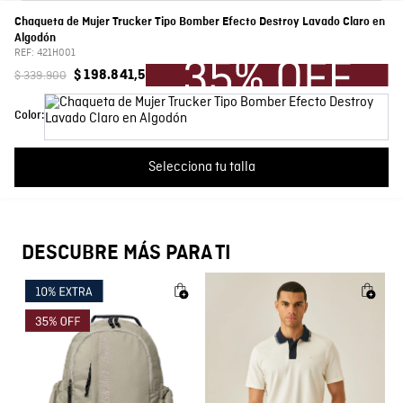
Chaqueta de Mujer Trucker Tipo Bomber Efecto Destroy Lavado Claro en
Por favor, inicia sesión para escribir un comentario.
Algodón
Características
Denim
REF:
421H001
$
339
.
900
$
198
.
841
,
5
Composición
Prenda: 100% Algodon
Más reciente
Todos
Color:
Silueta
Trucker
Cargando comentarios…
Selecciona tu talla
Color
Azul
País de Fabricación
Hecho en Colombia
DESCUBRE MÁS PARA TI
Fabricante / importador
COMODIN S.A.S.
Registro SIC
800069933