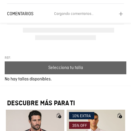
COMENTARIOS
Cargando comentarios…
Cargando el resumen…
Por favor, inicia sesión para escribir un comentario.
Más reciente
Todos
REF:
Selecciona tu talla
Cargando comentarios…
No hay tallas disponibles.
DESCUBRE MÁS PARA TI